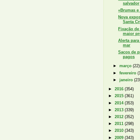
salvador
«Brumas e 
Nova expo
Santa Cr
Fixação de 
maior pr
Alerta para
mar
Sacos de p
pagos
►
março
(22)
►
fevereiro
(
►
janeiro
(23
►
2016
(354)
►
2015
(361)
►
2014
(353)
►
2013
(339)
►
2012
(352)
►
2011
(298)
►
2010
(343)
►
2009
(343)