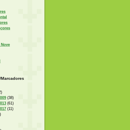
res
ntal
ores
Açores
 Nove
l
s/Marcadores
2)
2009
(38)
2013
(61)
2017
(11)
)