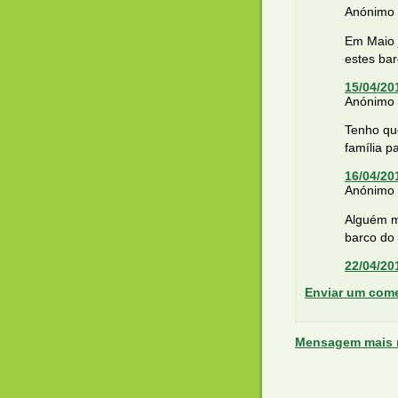
Anónimo d
Em Maio j
estes bar
15/04/20
Anónimo d
Tenho qu
família p
16/04/20
Anónimo d
Alguém m
barco do
22/04/20
Enviar um come
Mensagem mais 