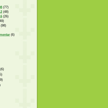
08
(77)
12
(48)
16
(26)
49)
(98)
amentar
(6)
o
(6)
5)
(9)
)