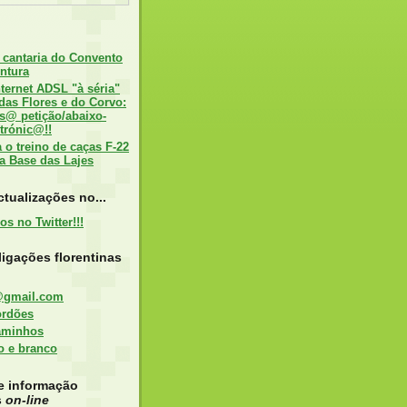
 cantaria do Convento
ntura
nternet ADSL "à séria"
 das Flores e do Corvo:
s@ petição/abaixo-
trónic@!!
o treino de caças F-22
a Base das Lajes
tualizações no...
igações florentinas
@gmail.com
ordões
aminhos
to e branco
e informação
s
on-line