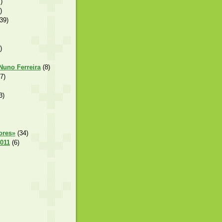
)
)
39)
)
 Nuno Ferreira
(8)
7)
3)
ores»
(34)
2011
(6)