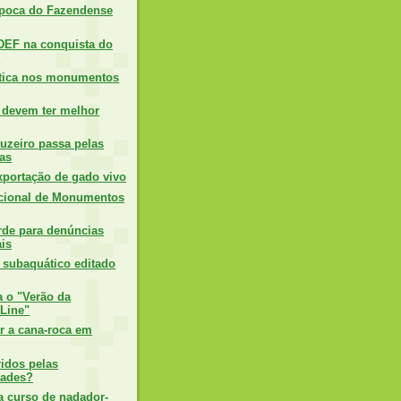
época do Fazendense
DEF na conquista do
l
stica nos monumentos
devem ter melhor
ruzeiro passa pelas
das
xportação de gado vivo
acional de Monumentos
de para denúncias
is
 subaquático editado
a o "Verão da
oLine"
r a cana-roca em
ridos pelas
ades?
 curso de nadador-