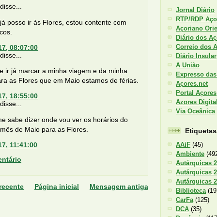
isse...
Jornal Diário
RTP/RDP Aço
á posso ir às Flores, estou contente com
Açoriano Orie
cos.
Diário dos Aç
Correio dos 
17, 08:07:00
isse...
Diário Insular
A União
e ir já marcar a minha viagem e da minha
Expresso das
ara as Flores que em Maio estamos de férias.
Açores.net
Portal Açores
17, 18:55:00
Azores Digita
isse...
Via Oceânica
e sabe dizer onde vou ver os horários do
 mês de Maio para as Flores.
Etiqueta
AAiF
(45)
17, 11:41:00
Ambiente
(49
ntário
Autárquicas 
Autárquicas 
Autárquicas 
recente
Página inicial
Mensagem antiga
Biblioteca
(19
CarFa
(125)
DCA
(35)