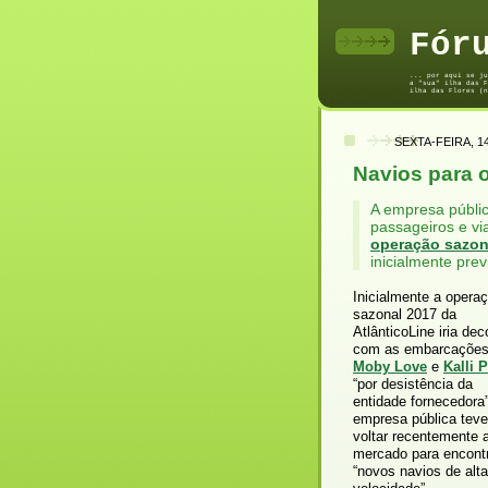
Fór
... por aqui se ju
a "sua" ilha das F
ilha das Flores (n
SEXTA-FEIRA, 1
Navios para o
A empresa públic
passageiros e vi
operação sazon
inicialmente prev
Inicialmente a opera
sazonal 2017 da
AtlânticoLine iria dec
com as embarcaçõe
Moby Love
e
Kalli P
“por desistência da
entidade fornecedora
empresa pública teve
voltar recentemente 
mercado para encont
“novos navios de alta