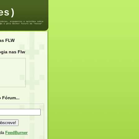
es)
ideias, argumentos e opiniões sobre
@s e pelo melhor futuro da "nossa"
das FLW
ogia nas Flw
 Fórum...
 da
FeedBurner