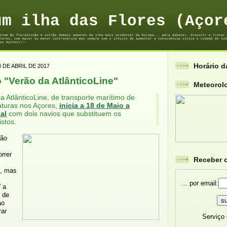
um ilha das Flores (Açor
ntam @s florentin@s e outr@s demais amantes da ilha mais ocidental da Europa... para debater, discutir e trocar 
lores, com maior ou menor controvérsia mas sempre com o intuito de aumentar a consciência cívica e cidadã de tod
os Açores)!!!
Horário 
4 DE ABRIL DE 2017
 "Verão da AtlânticoLine"
Meteorol
a AtlânticoLine, de transporte marítimo de
aturas nos Açores,
inicia a 18 de Maio a
al
com dois navios que substituem os
istos.
ção
orrer
Receber o
s
, mas
... por email:
” a
 de
ao
rar
Serviço