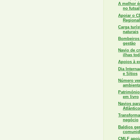
A melhor 
no futsal
Apoiar o C
Regiona
Carga turí
naturais
Bombeiros 
gestão
Navio de c
ilhas to
Apoios à e
Dia Intern
e Sítios
Número ver
ambienta
Património
em livro
Navios par
Atlântic
Transforma
negócio
Baldios ge
comunid
CMLF apoia