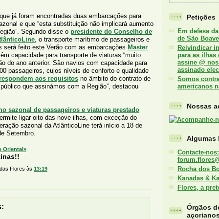
 que já foram encontradas duas embarcações para
Petições
sazonal e que “esta substituição não implicará aumento
Em defesa da
Região”. Segundo disse o
presidente do Conselho de
de São Boave
lânticoLine
, o transporte marítimo de passageiros e
has será feito este Verão com as embarcações
Master
Reivindicar i
para as ilhas
têm capacidade para transporte de viaturas “muito
assine @ nos
o do ano anterior. São navios com capacidade para
assinado elec
00 passageiros, cujos níveis de conforto e qualidade
respondem aos requisitos
no âmbito do contrato de
Somos contra 
americanos n
 público que assinámos com a Região”, destacou
Nossas ac
mo sazonal de passageiros e viaturas prestado
rmite ligar oito das nove ilhas, com exceção do
ração sazonal da AtlânticoLine terá início a 18 de
de Setembro.
Algumas l
o Oriental»
.
Contacte-nos:
inas!!
forum.flores
Rocha dos B
 das Flores
às
13:19
Kanadas & K
Flores, a pre
:
Órgãos d
açoriano