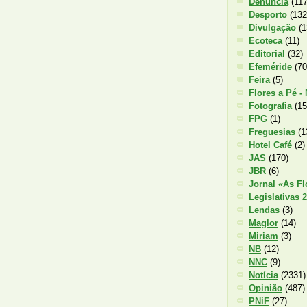
Denúncia
(117
Desporto
(132
Divulgação
(1
Ecoteca
(11)
Editorial
(32)
Efeméride
(70
Feira
(5)
Flores a Pé -
Fotografia
(15
FPG
(1)
Freguesias
(1
Hotel Café
(2)
JAS
(170)
JBR
(6)
Jornal «As Fl
Legislativas 
Lendas
(3)
Maglor
(14)
Miriam
(3)
NB
(12)
NNC
(9)
Notícia
(2331)
Opinião
(487)
PNiF
(27)