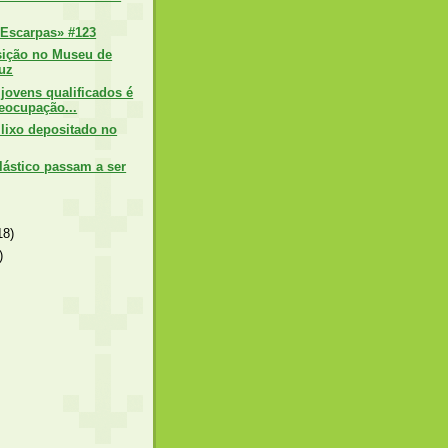
Escarpas» #123
sição no Museu de
uz
jovens qualificados é
eocupação...
 lixo depositado no
lástico passam a ser
18)
)