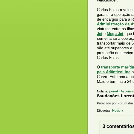
velocidade”.
Carlos Faias revelou
garantir a operação 
de encargos para a 
Administração da At
viaturas entre as il
Jet
e
Mega Jet
, que 
semelhante à operaçã
transportar mais de 6
são até superiores e
prestação de serviço
Carlos Faias.
O
transporte maríti
pela AtlânticoLine
pe
Corvo. Este ano a ope
Maio e termina a 24 
Notícia:
jornal «Açorian
Saudações florent
Publicado por Fórum ilha
Etiquetas:
Notícia
3 comentários