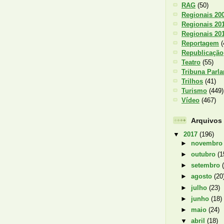
RAG
(50)
Regionais 20
Regionais 20
Regionais 20
Reportagem
(
Republicação
Teatro
(55)
Tribuna Parl
Trilhos
(41)
Turismo
(449)
Vídeo
(467)
Arquivos
▼
2017
(196)
►
novembr
►
outubro
(1
►
setembro
►
agosto
(20
►
julho
(23)
►
junho
(18)
►
maio
(24)
▼
abril
(18)