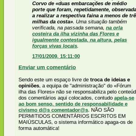
Corvo de «duas embarcações de médio
porte que foram, repetidamente, observad
a realizar a respectiva faina a menos de tr
milhas da costa»
. Uma situação também
verificada, na passada semana,
na orla
costeira da ilha vizinha das Flores e
igualmente contestada, na altura, pelas
forças vivas locais
.
17/01/2009, 15:11:00
Enviar um comentário
Sendo este um espaço livre de
troca de ideias e
opiniões
, a equipa de "administração" do «Fórum
ilha das Flores» não se responsabiliza pelo conteú
dos comentários aqui colocados, contudo
apela-se
ao bom senso, sentido de responsabilidade e
civismo d@s comentador@s
. NÃO SÃO
PERMITIDOS COMENTÁRIOS ESCRITOS EM
MAIÚSCULAS, o sistema informático apaga-os de
forma automática!