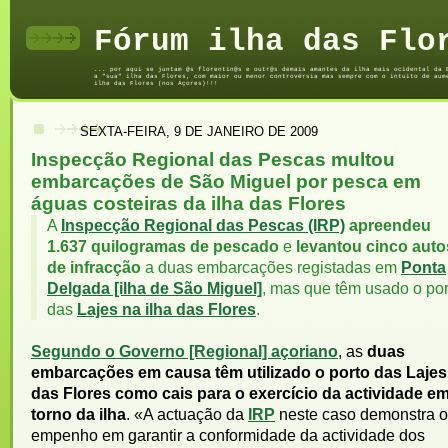
Fórum ilha das Flo
... por aqui se juntam @s florentin@s e outr@s demais amantes da ilha mais ocidental da 
a "sua" ilha das Flores, com maior ou menor controvérsia mas sempre com o intuito de aum
ilha das Flores (nos Açores)!!!
SEXTA-FEIRA, 9 DE JANEIRO DE 2009
Inspecção Regional das Pescas multou
embarcações de São Miguel por pesca em
águas costeiras da ilha das Flores
A
Inspecção Regional das Pescas (IRP)
apreendeu
1.637 quilogramas de pescado
e
levantou cinco auto
de infracção
a duas embarcações registadas em
Ponta
Delgada [ilha de São Miguel]
, mas que têm usado o por
das
Lajes na ilha das Flores
.
Segundo o Governo [Regional] açoriano
, as
duas
embarcações em causa têm utilizado o porto das Lajes
das Flores como cais para o exercício da actividade e
torno da ilha
. «A actuação da
IRP
neste caso demonstra o
empenho em garantir a conformidade da actividade dos