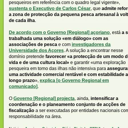
pesqueiros em referência com o quadro legal vigente»,
sustenta o Executivo de Carlos César
, que
admite refor
a zona de protecção da pequena pesca artesanal à vol
de cada ilha
.
De acordo com o Governo [Regional] açoriano
, está
a 
trabalhada uma solução «em diálogo» com as
associações de pesca
e com
investigadores da
Universidade dos Açores
. A solução a encontrar nesse
domínio pretende
favorecer «a protecção de um modo d
vida e de uma cultura local»
e garantir «uma exploração
pesqueira em torno das ilhas não intensiva para
assegura
uma actividade comercial rentável e com estabilidade a
longo prazo
»,
explica [o Governo Regional em
comunicado]
.
O
Governo [Regional] projecta
, ainda,
intensificar a
coordenação e o planeamento conjunto de acções de
fiscalização
a ser executadas por entidades nacionais co
responsabilidade na área.