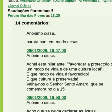
Notícia:
«Açoriano Oriental»
,
«Diário Digital»
,
RTP/Antena 1 - Açore
«Jornal Diário»
.
Saudações florentinas!!
Fórum ilha das Flores
às
18:25
14 comentários:
Anónimo disse...
barata nao tem medo cesar
09/01/2009, 19:47:00
Anónimo disse...
Achei esta hilariante: "favorecer a protecção 
um modo de vida e de uma cultura local"!
E que modo de vida é favorecido!
E que cultura é preservada!
Valha-nos o Senhor Santo Amaro, que se
comemora no dia 15!
09/01/2009, 19:50:00
Anónimo disse...
Acho que se devia declarar as águas