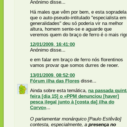
Anónimo disse...
Há males que vêm por bem, e esta sopradela
que o auto-pseudo-intitulado "especialista em
generalidades" deu só poderia vir na melhor
altura, homem sente-se e aguarde que
veremos quem do braço de ferro é o mais rig
12/01/2009, 16:41:00
Anónimo disse...
e em falar em braço de ferro nós florentinos
vamos provar que somos durres de reoer.
13/01/2009, 08:52:00
Fórum ilha das Flores
disse...
Ainda sobre esta temática,
na passada quint
feira [dia 15] o «PPM denunciou [haver]
pesca ilegal junto à [costa da] ilha do
Corvo»
...
O parlamentar monárquico [Paulo Estêvão]
contesta, especialmente, a
presença no