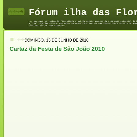
Fórum ilha das Flo
... por aqui se juntam @s florentin@s e outr@s demais amantes da ilha mais ocidental da 
a "sua" ilha das Flores, com maior ou menor controvérsia mas sempre com o intuito de aum
ilha das Flores (nos Açores)!!!
DOMINGO, 13 DE JUNHO DE 2010
Cartaz da Festa de São João 2010