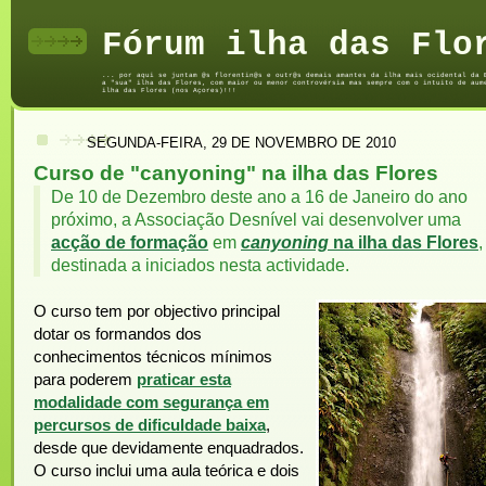
Fórum ilha das Flo
... por aqui se juntam @s florentin@s e outr@s demais amantes da ilha mais ocidental da 
a "sua" ilha das Flores, com maior ou menor controvérsia mas sempre com o intuito de aum
ilha das Flores (nos Açores)!!!
SEGUNDA-FEIRA, 29 DE NOVEMBRO DE 2010
Curso de "canyoning" na ilha das Flores
De 10 de Dezembro deste ano a 16 de Janeiro do ano
próximo, a Associação Desnível vai desenvolver uma
acção de formação
em
canyoning
na ilha das Flores
,
destinada a iniciados nesta actividade.
O curso tem por objectivo principal
dotar os formandos dos
conhecimentos técnicos mínimos
para poderem
praticar esta
modalidade com segurança em
percursos de dificuldade baixa
,
desde que devidamente enquadrados.
O curso inclui uma aula teórica e dois