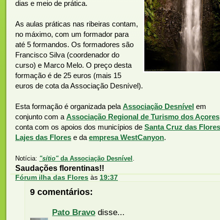
dias e meio de prática.
As aulas práticas nas ribeiras contam,
no máximo, com um formador para
até 5 formandos. Os formadores são
Francisco Silva (coordenador do
curso) e Marco Melo. O preço desta
formação é de 25 euros (mais 15
euros de cota da Associação Desnível).
Esta formação é organizada pela
Associação Desnível
em
conjunto com a
Associação Regional de Turismo dos Açores
conta com os apoios dos municípios de
Santa Cruz das Flore
Lajes das Flores
e da
empresa WestCanyon
.
Notícia:
"sítio"
da Associação Desnível
.
Saudações florentinas!!
Fórum ilha das Flores
às
19:37
9 comentários:
Pato Bravo
disse...