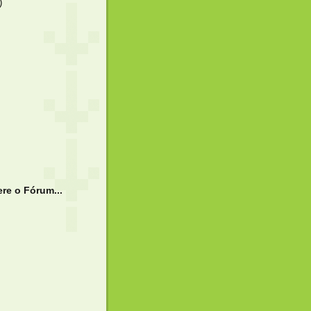
)
re o Fórum...