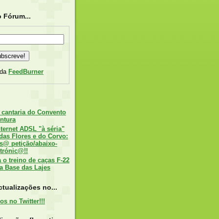
 Fórum...
 da
FeedBurner
 cantaria do Convento
ntura
nternet ADSL "à séria"
 das Flores e do Corvo:
s@ petição/abaixo-
trónic@!!
o treino de caças F-22
a Base das Lajes
tualizações no...