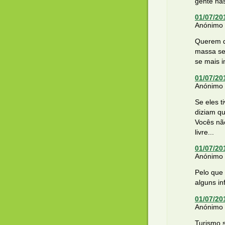
gente nas
01/07/20
Anónimo d
Querem d
massa se
se mais i
01/07/20
Anónimo d
Se eles t
diziam qu
Vocês nã
livre...
01/07/20
Anónimo d
Pelo que
alguns in
01/07/20
Anónimo d
Turismo 