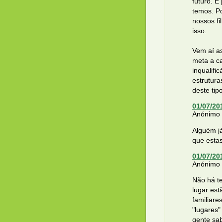
futuro. 
temos. P
nossos fi
isso.
Vem aí a
meta a c
inqualifi
estrutura
deste tip
01/07/20
Anónimo d
Alguém já
que estas
01/07/20
Anónimo d
Não há t
lugar est
familiare
"lugares
gente sab