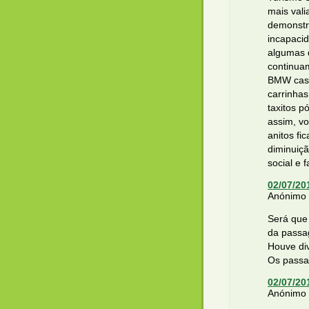
mais vali
demonstr
incapacid
algumas 
continua
BMW casa
carrinha
taxitos p
assim, v
anitos fi
diminuiç
social e 
02/07/20
Anónimo d
Será que
da passa
Houve di
Os passa
02/07/20
Anónimo d