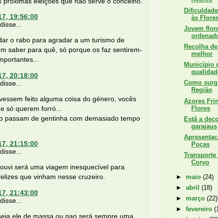
 próximas eleições que não serve o concelho.
Dificuldad
17, 19:56:00
às Flore
isse...
Jovem flore
ordenad
ar o rabo para agradar a um turismo de
Recolha de 
m saber para quê, só porque os faz sentirem-
melhor
mportantes...
Município 
qualidad
17, 20:18:00
Como surgi
isse...
Região
ivessem feito alguma coisa do género, vocês
Azores Fri
Flores
e só querem forró...
o passam de gentinha com demasiado tempo
Está a dec
garajaus
Apresentaç
17, 21:15:00
Poças
isse...
Transporte
Corvo
 ouvi será uma viagem inesquecível para
felizes que vinham nesse cruzeiro.
►
maio
(24)
►
abril
(18)
17, 21:43:00
►
março
(22)
isse...
►
fevereiro
(
seja ele de massa ou nao será sempre uma