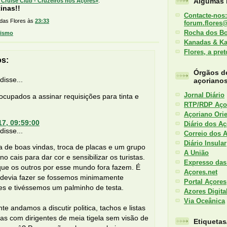
Algumas l
Cruise Club - Cruzeiros nos Açores»
.
inas!!
Contacte-nos:
 das Flores
às
23:33
forum.flores
Rocha dos B
rismo
Kanadas & K
Flores, a pre
os:
Órgãos d
isse...
açoriano
Jornal Diário
cupados a assinar requisições para tinta e
RTP/RDP Aço
Açoriano Orie
17, 09:59:00
Diário dos Aç
isse...
Correio dos 
Diário Insular
a de boas vindas, troca de placas e um grupo
A União
 no cais para dar cor e sensibilizar os turistas.
Expresso das
que os outros por esse mundo fora fazem. É
Açores.net
 devia fazer se fossemos minimamente
Portal Açores
tes e tivéssemos um palminho de testa.
Azores Digita
Via Oceânica
nte andamos a discutir politica, tachos e listas
as com dirigentes de meia tigela sem visão de
Etiqueta