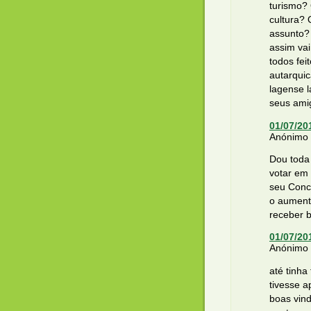
turismo?
cultura?
assunto?
assim vai
todos fei
autarquic
lagense 
seus ami
01/07/20
Anónimo d
Dou toda
votar em
seu Conc
o aument
receber 
01/07/20
Anónimo d
até tinha
tivesse a
boas vin