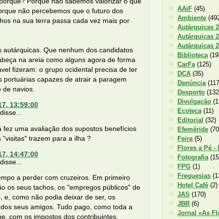
E porquê? Porque não sabemos valorizar o que
AAiF
(45)
orque não percebemos que o futuro dos
Ambiente
(49
lhos na sua terra passa cada vez mais por
Autárquicas 
Autárquicas 
Autárquicas 
s autárquicas. Que nenhum dos candidatos
Biblioteca
(19
abeça na areia como alguns agora de forma
CarFa
(125)
cável fizeram: o grupo ocidental precisa de ter
DCA
(35)
s portuárias capazes de atrair a paragem
Denúncia
(117
o de navios.
Desporto
(132
Divulgação
(1
17, 13:59:00
Ecoteca
(11)
isse...
Editorial
(32)
 fez uma avaliação dos supostos benefícios
Efeméride
(70
 "visitas" trazem para a ilha ?
Feira
(5)
Flores a Pé -
17, 14:47:00
Fotografia
(15
isse...
FPG
(1)
Freguesias
(1
empo a perder com cruzeiros. Em primeiro
Hotel Café
(2)
ão os seus tachos, os "empregos públicos" de
JAS
(170)
s, e, como não podia deixar de ser, os
JBR
(6)
" dos seus amigos. Tudo pago, como toda a
Jornal «As Fl
e, com os impostos dos contribuintes.