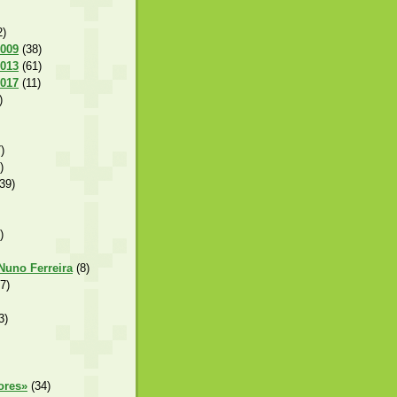
2)
2009
(38)
2013
(61)
2017
(11)
)
)
)
39)
)
 Nuno Ferreira
(8)
7)
3)
ores»
(34)