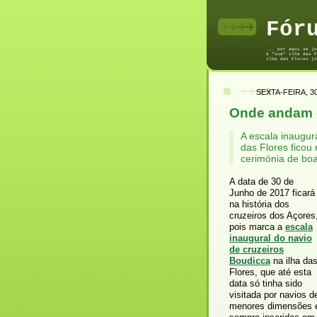
Fór
... por aqui se ju
a "sua" ilha das F
ilha das Flores (n
SEXTA-FEIRA, 3
Onde andam o
A escala inaugur
das Flores ficou
cerimónia de boa
A data de 30 de
Junho de 2017 ficará
na história dos
cruzeiros dos Açores
pois marca a
escala
inaugural do navio
de cruzeiros
Boudicca
na ilha da
Flores, que até esta
data só tinha sido
visitada por navios d
menores dimensões 