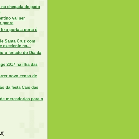
e na chegada de gado
s
ntino vai ser
o padre
lixo porta-a-porta é
de Santa Cruz com
e excelente na...
u o feriado do Dia da
nge 2017 na ilha das
orrer novo censo de
ão da festa Cais das
 de mercadorias para o
18)