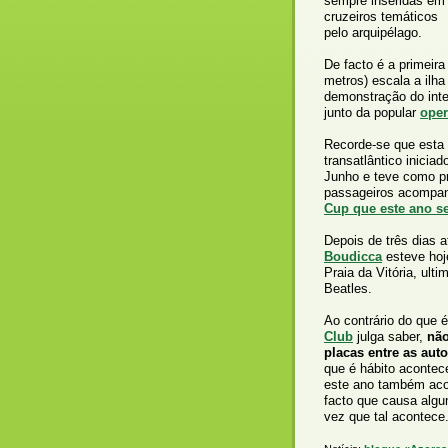
sempre inseridas em
cruzeiros temáticos
pelo arquipélago.
De facto é a primeir
metros) escala a ilha
demonstração do inte
junto da popular
oper
Recorde-se que esta 
transatlântico inicia
Junho e teve como pr
passageiros acompan
Cup que este ano s
Depois de três dias 
Boudicca
esteve hoj
Praia da Vitória, ult
Beatles.
Ao contrário do que 
Club
julga saber,
não
placas entre as aut
que é hábito acontece
este ano também aco
facto que causa algu
vez que tal acontece