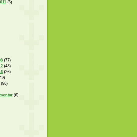
2011
(6)
08
(77)
12
(48)
16
(26)
49)
(98)
amentar
(6)