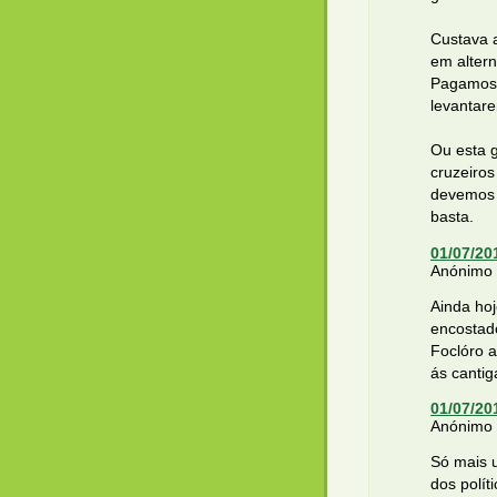
Custava 
em alter
Pagamos 
levantar
Ou esta 
cruzeiros
devemos 
basta.
01/07/20
Anónimo d
Ainda hoj
encostado
Foclóro a
ás cantig
01/07/20
Anónimo d
Só mais 
dos polít