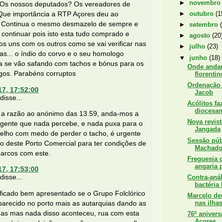
►
novembr
 Os nossos deputados? Os vereadores de
►
outubro
(1
 Que importância a RTP Açores deu ao
 Continua o mesmo desmazelo de sempre e
►
setembro
 continuar pois isto esta tudo comprado e
►
agosto
(20
tos uns com os outros como se vai verificar nas
►
julho
(23)
as... o índio do corvo e o seu homologo
▼
junho
(18)
la se vão safando com tachos e bónus para os
Onde anda
gos. Parabéns corruptos
florenti
Ordenação 
17, 17:52:00
Jacob
isse...
Acólitos f
diocesa
 a razão ao anónimo das 13.59, anda-mos a
Nova revist
 gente que nada percebe, e nada puxa para o
Jangada
elho com medo de perder o tacho, é urgente
Sessão púb
o deste Porto Comercial para ter condições de
Machad
barcos com este.
Freguesia 
angaria p
17, 17:53:00
isse...
Contra-aná
bactéria l
 ficado bem apresentado se o Grupo Folclórico
Marcelo de
parecido no porto mais as autarquias dando as
nas ilha
das mas nada disso aconteceu, rua com esta
76º aniver
Açores