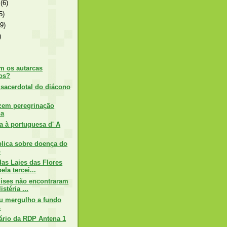
o
(6)
5)
(9)
)
m os autarcas
nos?
sacerdotal do diácono
azem peregrinação
na
a à portuguesa d' A
lica sobre doença do
o
das Lajes das Flores
ela tercei...
lises não encontraram
istéria ...
u mergulho a fundo
s
sário da RDP Antena 1