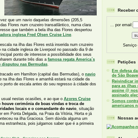
Receber o
a vez que um navio daquelas dimensões (205,5
... por email:
 das Flores num cruzeiro transatlântico, numa clara
resse que também a bela ilha das Flores despertou
adora inglesa Fred Olsen Cruise Line
.
escala na ilha das Flores está inserida num cruzeiro
Serviço
do na cidade inglesa de Liverpool no passado dia 9 de
incipal ponto de interesse a possibilidade dos seus
harem durante três dias a
famosa regata America´s
Petições
e disputou nas Bermudas
.
Em defesa da
atracado em Hamilton (capital das Bermudas), o
navio
de São Boave
e na ilha das Flores e amanhã estará na cidade da
Reivindicar i
imo porto de escala antes do seu regresso à cidade dos
para as ilhas
assine @ nos
assinado elec
é usual nestas ocasiões, e ao que o
Azores Cruise
Somos contra 
 houve cerimónia de boas vindas e troca de
americanos n
oridades locais e o comandante do navio
, situação
r em Ponta Delgada, na Praia da Vitória, Horta e já
Nossas ac
nteceu na ilha Graciosa. Sem dúvida alguma um
ma estranheza, pois julgamos saber que é a primeira
.