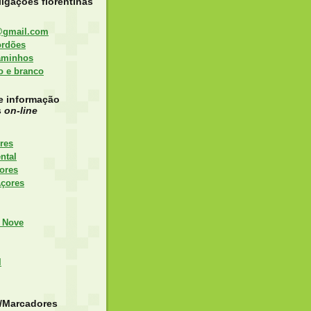
igações florentinas
@gmail.com
ordões
aminhos
to e branco
e informação
s
on-line
res
ntal
ores
Açores
 Nove
l
s/Marcadores