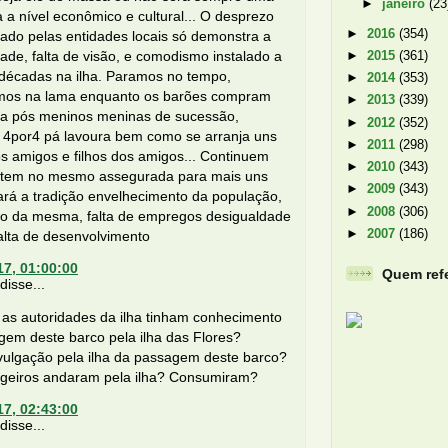
►
janeiro
(23
a a nível econômico e cultural... O desprezo
►
2016
(354)
ado pelas entidades locais só demonstra a
ade, falta de visão, e comodismo instalado a
►
2015
(361)
décadas na ilha. Paramos no tempo,
►
2014
(353)
mos na lama enquanto os barões compram
►
2013
(339)
 pós meninos meninas de sucessão,
►
2012
(352)
s 4por4 pá lavoura bem como se arranja uns
►
2011
(298)
ós amigos e filhos dos amigos... Continuem
►
2010
(343)
otem no mesmo assegurada para mais uns
►
2009
(343)
cará a tradição envelhecimento da população,
►
2008
(306)
ão da mesma, falta de empregos desigualdade
►
2007
(186)
falta de desenvolvimento
17, 01:00:00
Quem refe
isse...
 as autoridades da ilha tinham conhecimento
gem deste barco pela ilha das Flores?
vulgação pela ilha da passagem deste barco?
geiros andaram pela ilha? Consumiram?
17, 02:43:00
isse...