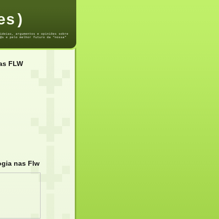
es)
ideias, argumentos e opiniões sobre
@s e pelo melhor futuro da "nossa"
das FLW
ogia nas Flw