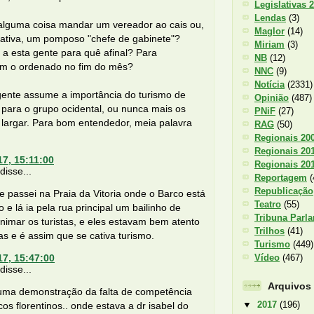
Legislativas 
Lendas
(3)
alguma coisa mandar um vereador ao cais ou,
Maglor
(14)
nativa, um pomposo "chefe de gabinete"?
Miriam
(3)
a esta gente para quê afinal? Para
NB
(12)
em o ordenado no fim do mês?
NNC
(9)
Notícia
(2331)
gente assume a importância do turismo de
Opinião
(487)
 para o grupo ocidental, ou nunca mais os
PNiF
(27)
largar. Para bom entendedor, meia palavra
RAG
(50)
Regionais 20
Regionais 20
17, 15:11:00
Regionais 20
isse...
Reportagem
(
Republicação
e passei na Praia da Vitoria onde o Barco está
Teatro
(55)
 e lá ia pela rua principal um bailinho de
Tribuna Parl
nimar os turistas, e eles estavam bem atento
Trilhos
(41)
as e é assim que se cativa turismo.
Turismo
(449)
Vídeo
(467)
17, 15:47:00
isse...
Arquivos
uma demonstração da falta de competência
▼
2017
(196)
icos florentinos.. onde estava a dr isabel do