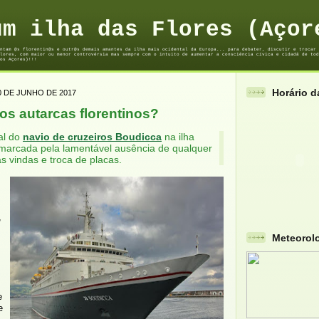
um ilha das Flores (Açor
ntam @s florentin@s e outr@s demais amantes da ilha mais ocidental da Europa... para debater, discutir e trocar 
lores, com maior ou menor controvérsia mas sempre com o intuito de aumentar a consciência cívica e cidadã de tod
os Açores)!!!
Horário 
0 DE JUNHO DE 2017
s autarcas florentinos?
al do
navio de cruzeiros Boudicca
na ilha
 marcada pela lamentável ausência de qualquer
s vindas e troca de placas.
,
Meteorol
s
e
e