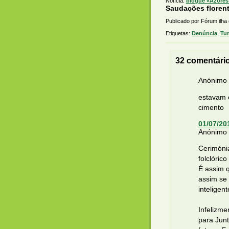
Notícia:
blogue «Azores 
Saudações florent
Publicado por Fórum ilha
Etiquetas:
Denúncia
,
Tu
32 comentári
Anónimo d
estavam o
cimento
01/07/20
Anónimo d
Cerimóni
folclórico
É assim 
assim se
inteligen
Infelizme
para Junt