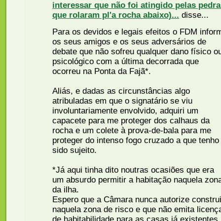
interessar que não foi atingido pelas pedr
que rolaram pl'a rocha abaixo)...
disse...
Para os devidos e legais efeitos o FDM infor
os seus amigos e os seus adversários de
debate que não sofreu qualquer dano físico o
psicológico com a última decorrada que
ocorreu na Ponta da Fajã*.
Aliás, e dadas as circunstâncias algo
atribuladas em que o signatário se viu
involuntariamente envolvido, adquiri um
capacete para me proteger dos calhaus da
rocha e um colete à prova-de-bala para me
proteger do intenso fogo cruzado a que tenho
sido sujeito.
*Já aqui tinha dito noutras ocasiões que era
um absurdo permitir a habitação naquela zon
da ilha.
Espero que a Câmara nunca autorize construi
naquela zona de risco e que não emita licenç
de habitabilidade para as casas já existentes.