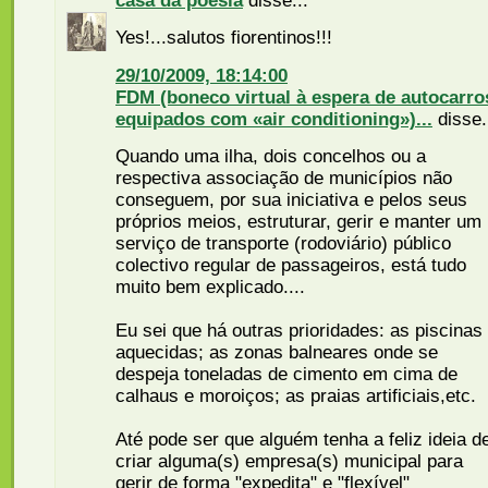
casa da poesia
disse...
Yes!...salutos fiorentinos!!!
29/10/2009, 18:14:00
FDM (boneco virtual à espera de autocarro
equipados com «air conditioning»)...
disse.
Quando uma ilha, dois concelhos ou a
respectiva associação de municípios não
conseguem, por sua iniciativa e pelos seus
próprios meios, estruturar, gerir e manter um
serviço de transporte (rodoviário) público
colectivo regular de passageiros, está tudo
muito bem explicado....
Eu sei que há outras prioridades: as piscinas
aquecidas; as zonas balneares onde se
despeja toneladas de cimento em cima de
calhaus e moroiços; as praias artificiais,etc.
Até pode ser que alguém tenha a feliz ideia d
criar alguma(s) empresa(s) municipal para
gerir de forma "expedita" e "flexível"