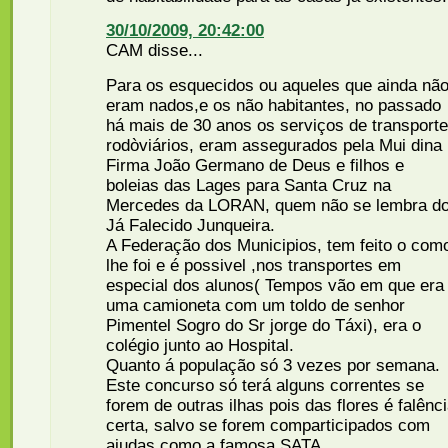
30/10/2009, 20:42:00
CAM disse...
Para os esquecidos ou aqueles que ainda nã
eram nados,e os não habitantes, no passado
há mais de 30 anos os serviços de transport
rodòviários, eram assegurados pela Mui dina
Firma João Germano de Deus e filhos e
boleias das Lages para Santa Cruz na
Mercedes da LORAN, quem não se lembra d
Já Falecido Junqueira.
A Federação dos Municipios, tem feito o com
lhe foi e é possivel ,nos transportes em
especial dos alunos( Tempos vão em que era
uma camioneta com um toldo de senhor
Pimentel Sogro do Sr jorge do Táxi), era o
colégio junto ao Hospital.
Quanto á população só 3 vezes por semana.
Este concurso só terá alguns correntes se
forem de outras ilhas pois das flores é falênc
certa, salvo se forem comparticipados com
ajudas como a famosa SATA.