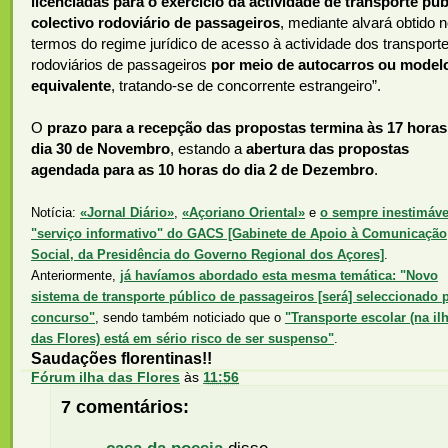
licenciadas para o exercício da actividade de transporte púb
colectivo rodoviário de passageiros
, mediante alvará obtido 
termos do regime jurídico de acesso à actividade dos transport
rodoviários de passageiros
por meio de autocarros ou model
equivalente
, tratando-se de concorrente estrangeiro”.
O
prazo para a recepção das propostas termina às 17 horas
dia 30 de Novembro
, estando a
abertura das propostas
agendada para as 10 horas do dia 2 de Dezembro
.
Notícia:
«Jornal Diário»
,
«Açoriano Oriental»
e
o sempre inestimáve
"serviço informativo" do GACS [Gabinete de Apoio à Comunicação
Social, da Presidência do Governo Regional dos Açores]
.
Anteriormente,
já havíamos abordado esta mesma temática: "Novo
sistema de transporte público de passageiros [será] seleccionado 
concurso"
, sendo também noticiado que o
"Transporte escolar (na il
das Flores) está em sério risco de ser suspenso"
.
Saudações florentinas!!
Fórum ilha das Flores
às
11:56
7 comentários: