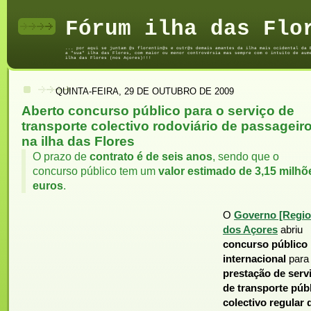
Fórum ilha das Flo
... por aqui se juntam @s florentin@s e outr@s demais amantes da ilha mais ocidental da 
a "sua" ilha das Flores, com maior ou menor controvérsia mas sempre com o intuito de aum
ilha das Flores (nos Açores)!!!
QUINTA-FEIRA, 29 DE OUTUBRO DE 2009
Aberto concurso público para o serviço de
transporte colectivo rodoviário de passageir
na ilha das Flores
O prazo de
contrato é de seis anos
, sendo que o
concurso público tem um
valor estimado de 3,15 milhõ
euros
.
O
Governo [Regio
dos Açores
abriu
concurso público
internacional
para
prestação de serv
de transporte púb
colectivo regular 