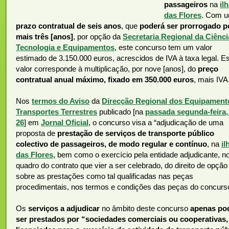
passageiros
na
il
das Flores
. Com 
prazo contratual de seis anos
, que
poderá ser prorrogado p
mais três [anos]
, por opção da
Secretaria Regional da Ciênci
Tecnologia e Equipamentos
, este concurso tem um valor
estimado de 3.150.000 euros, acrescidos de IVA à taxa legal. E
valor corresponde à multiplicação, por nove [anos], do
preço
contratual anual máximo, fixado em 350.000 euros
, mais IVA
Nos
termos do Aviso
da
Direcção Regional dos Equipament
Transportes Terrestres
publicado [na
passada segunda-feira,
26
] em
Jornal Oficial
, o concurso visa a “adjudicação de uma
proposta de
prestação de serviços de transporte público
colectivo de passageiros, de modo regular e contínuo
, na
il
das Flores
, bem como o exercício pela entidade adjudicante, n
quadro do contrato que vier a ser celebrado, do direito de opção
sobre as prestações como tal qualificadas nas peças
procedimentais, nos termos e condições das peças do concurs
Os
serviços a adjudicar
no âmbito deste concurso
apenas p
ser prestados por “sociedades comerciais ou cooperativas,