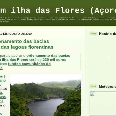
um ilha das Flores (Açor
ntam @s florentin@s e outr@s demais amantes da ilha mais ocidental da Europa... para debater, discutir e trocar 
lores, com maior ou menor controvérsia mas sempre com o intuito de aumentar a consciência cívica e cidadã de tod
os Açores)!!!
Horário 
12 DE AGOSTO DE 2010
enamento das bacias
 das lagoas florentinas
para elaborar o
ordenamento das bacias
a ilha das Flores
será de
230 mil euros
s com
fundos comunitários do
ia
.
al]
lano
s
Meteorol
s
das
a,
asa,
na
lano
do