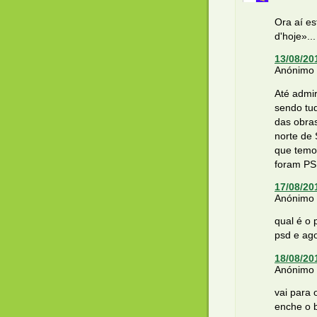
Ora aí es
d'hoje»...
13/08/20
Anónimo d
Até admir
sendo tu
das obras
norte de 
que temo
foram PS
17/08/20
Anónimo d
qual é o
psd e ago
18/08/20
Anónimo d
vai para 
enche o b