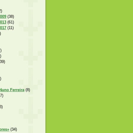
2)
2009
(38)
2013
(61)
2017
(11)
)
)
)
39)
)
 Nuno Ferreira
(8)
7)
3)
ores»
(34)