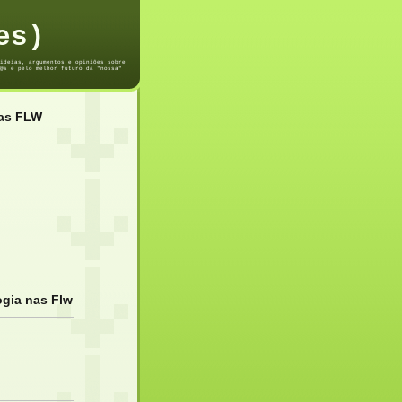
es)
ideias, argumentos e opiniões sobre
@s e pelo melhor futuro da "nossa"
das FLW
ogia nas Flw