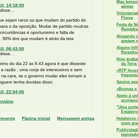
Mau tempo 
10, 14:18:00
aéreas
isse...
Voluntariad
Flores
ue sejam raros os que mudam do partido do
Festa de N
para o da oposição. Mudar de partido noutras
Remédio
circuntâncias é oportunismo e falta de
Alugando d
s. 90% dos que mudam é atrás da teta
gastam m
Alguns tril
10, 08:43:00
florentin
isse...
Hoje acaba
imo do dia 22 as 8.43 agora é que disseste
da Terra 
 a razão , uma corja de intereceiros e sem
«RTP Açore
freguesi
 na cara, se o governo mudar eles tornam a
nguem tenha duvidas disso.
Apoios aos
«Brumas e 
10, 22:54:00
Apelo à un
açoriano
ntário
"Uma porta
Estaleiro
recente
Página inicial
Mensagem antiga
Hoteleiros
voos grat
Publicidade
legislad