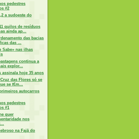
hos pedestres
os #2
,2 a sudoeste do
1 quilos de resíduos
as ainda ap...
rdenamento das bacias
icas das ...
 Sabe» nas ilhas
is
pastagens continua a
ais explor...
 assinala hoje 35 anos
Cruz das Flores só se
que se t€m...
rimeiros autocarros
hos pedestres
os #1
ne quer
entaridade nos
...
nebroso na Fajã do