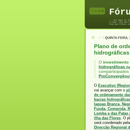
Fór
... por aqui se ju
a "sua" ilha das F
ilha das Flores (n
QUINTA-FEIRA, 
Plano de ord
hidrográficas
O
investimento
hidrográficas n
comparticipado
ProConvergênc
O
Executivo [Region
vai avançar com o
p
de ordenamento da
bacias hidrográfica
lagoas Branca, Negr
Funda, Comprida, R
Lomba e das Patas 
ilha das Flores
. O p
será coordenado pela
Direcção Regional 