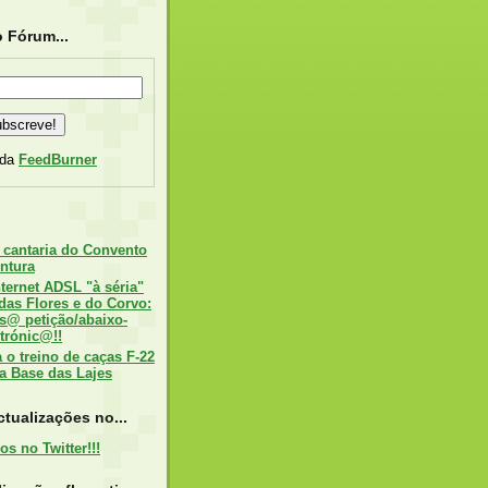
 Fórum...
 da
FeedBurner
 cantaria do Convento
ntura
nternet ADSL "à séria"
 das Flores e do Corvo:
s@ petição/abaixo-
trónic@!!
o treino de caças F-22
a Base das Lajes
tualizações no...