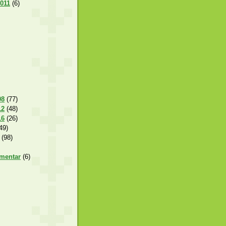
2011
(6)
08
(77)
12
(48)
16
(26)
49)
(98)
amentar
(6)