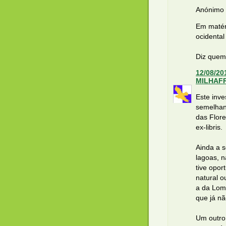
Anónimo d
Em matéri
ocidental
Diz quem
12/08/20
MILHAF
Este inve
semelhanç
das Flore
ex-libris.
Ainda a s
lagoas, 
tive opor
natural o
a da Lom
que já nã
Um outro 