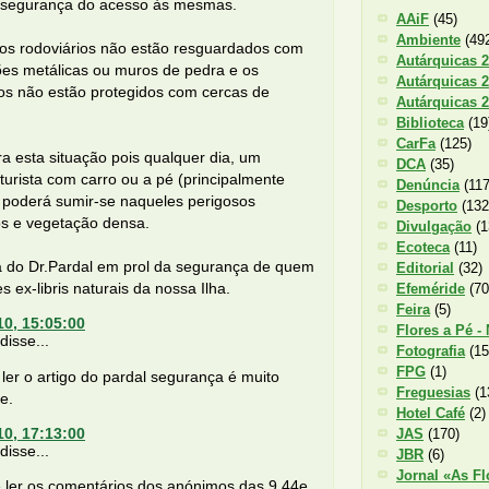
 segurança do acesso às mesmas.
AAiF
(45)
Ambiente
(49
os rodoviários não estão resguardados com
Autárquicas 
ões metálicas ou muros de pedra e os
Autárquicas 
os não estão protegidos com cercas de
Autárquicas 
Biblioteca
(19
CarFa
(125)
ra esta situação pois qualquer dia, um
DCA
(35)
turista com carro ou a pé (principalmente
Denúncia
(117
) poderá sumir-se naqueles perigosos
Desporto
(132
os e vegetação densa.
Divulgação
(1
Ecoteca
(11)
a do Dr.Pardal em prol da segurança de quem
Editorial
(32)
es ex-libris naturais da nossa Ilha.
Efeméride
(70
Feira
(5)
10, 15:05:00
Flores a Pé -
isse...
Fotografia
(15
FPG
(1)
 ler o artigo do pardal segurança é muito
Freguesias
(1
e.
Hotel Café
(2)
10, 17:13:00
JAS
(170)
isse...
JBR
(6)
Jornal «As Fl
e ler os comentários dos anónimos das 9,44e