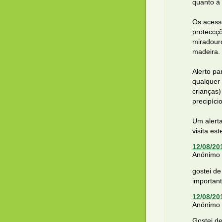
quanto à
Os acess
proteccç
miradour
madeira.
Alerto pa
qualquer 
crianças
precipíci
Um alert
visita est
12/08/20
Anónimo d
gostei de
important
12/08/20
Anónimo d
Gostei d