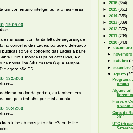
►
2016
(354)
tá um comentário inteligente, raro nas «eras
►
2015
(361)
►
2014
(353)
►
2013
(339)
10, 19:09:00
►
2012
(352)
isse...
►
2011
(298)
a estar assim com tanta falta de segurança e
▼
2010
(343)
do no concelho das Lages, porque o delegado
►
dezembr
 públicas so vê o concelho das Lages,a parte
►
novembr
Santa Cruz a monda tapa os otozaives, é o
►
outubro
(2
s na nossa ilha (vira casacas) que sempre
►
setembro
D e agora são PS.
▼
agosto
(35
10, 13:58:00
Programa d
isse...
Amaro
Alguns tril
 problema mudar de partido, eu também era
florentin
ra sou ps e trabalho por minha conta.
Flores e Co
o vento e
10, 10:42:00
Carta de R
isse...
2011
o lado k lhe dá mais jeito não é?donde lhe
UTC irá dar
Setembro
olso.