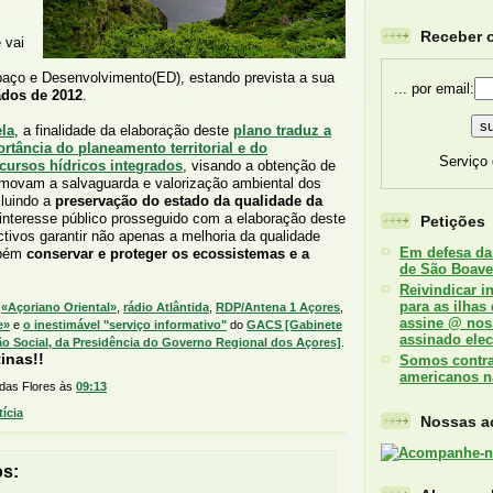
Receber o
 vai
aço e Desenvolvimento(ED), estando prevista a sua
... por email:
dos de 2012
.
ela
, a finalidade da elaboração deste
plano traduz a
rtância do planeamento territorial e do
Serviço
cursos hídricos integrados
, visando a obtenção de
omovam a salvaguarda e valorização ambiental dos
cluindo a
preservação do estado da qualidade da
 interesse público prosseguido com a elaboração deste
Petições
tivos garantir não apenas a melhoria da qualidade
Em defesa da
mbém
conservar e proteger os ecossistemas e a
de São Boave
Reivindicar i
para as ilhas
,
«Açoriano Oriental»
,
rádio Atlântida
,
RDP/Antena 1 Açores
,
assine @ nos
e»
e
o inestimável "serviço informativo"
do
GACS [Gabinete
assinado elec
 Social, da Presidência do Governo Regional dos Açores]
.
inas!!
Somos contra 
americanos n
 das Flores
às
09:13
ícia
Nossas ac
os: