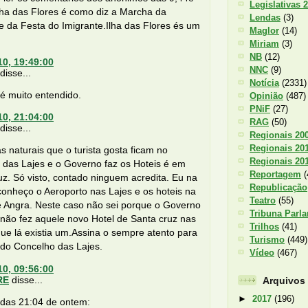
Legislativas 
lha das Flores é como diz a Marcha da
Lendas
(3)
 da Festa do Imigrante.Ilha das Flores és um
Maglor
(14)
Miriam
(3)
NB
(12)
10, 19:49:00
NNC
(9)
isse...
Notícia
(2331)
é muito entendido.
Opinião
(487)
PNiF
(27)
10, 21:04:00
RAG
(50)
isse...
Regionais 20
Regionais 20
s naturais que o turista gosta ficam no
Regionais 20
 das Lajes e o Governo faz os Hoteis é em
Reportagem
(
z. Só visto, contado ninguem acredita. Eu na
Republicação
conheço o Aeroporto nas Lajes e os hoteis na
Teatro
(55)
e Angra. Neste caso não sei porque o Governo
Tribuna Parl
não fez aquele novo Hotel de Santa cruz nas
Trilhos
(41)
que lá existia um.Assina o sempre atento para
Turismo
(449)
 do Concelho das Lajes.
Vídeo
(467)
10, 09:56:00
RE
disse...
Arquivos
►
2017
(196)
das 21:04 de ontem: