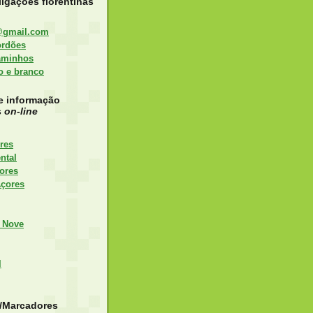
igações florentinas
@gmail.com
ordões
aminhos
to e branco
e informação
s
on-line
res
ntal
ores
Açores
 Nove
l
s/Marcadores