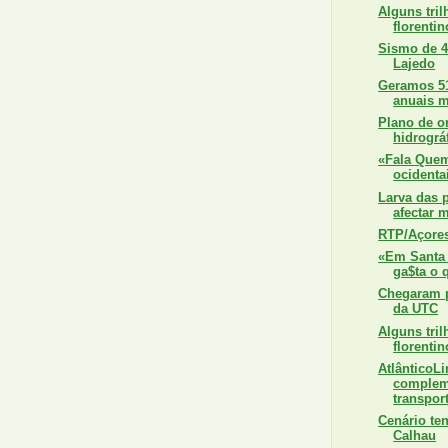
Alguns tril
florentin
Sismo de 4
Lajedo
Geramos 51
anuais m
Plano de o
hidrográf
«Fala Quem
ocidenta
Larva das 
afectar m
RTP/Açores
«Em Santa 
ga$ta o 
Chegaram p
da UTC
Alguns tril
florentin
AtlânticoLi
complem
transport
Cenário te
Calhau