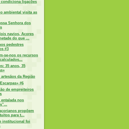
condiciona ligações
o ambiental visita as
ossa Senhora dos
s
ois navios, Açores
etade do que ...
hos pedestres
os #3
m-se-nos os recursos
calculados...
s: 35 anos, 35
as»
 artesãos da Região
Escarpas» #6
ião de empreiteiros
s
 entalada nos
s"...
 açorianos propõem
uitos para t...
 institucional foi
a