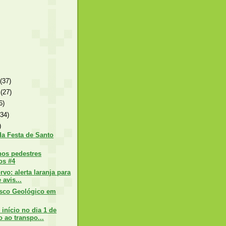
o
(37)
o
(27)
6)
(34)
)
a Festa de Santo
hos pedestres
os #4
rvo: alerta laranja para
 avis...
isco Geológico em
 início no dia 1 de
 ao transpo...