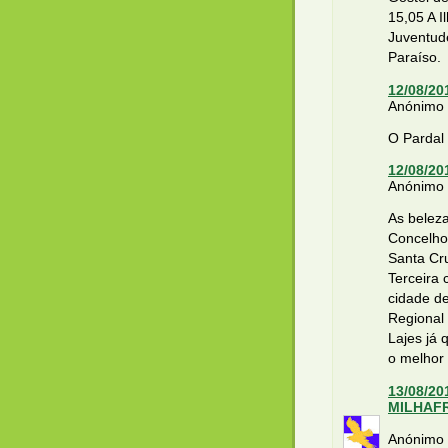
15,05 A I
Juventude
Paraíso.
12/08/20
Anónimo d
O Pardal 
12/08/20
Anónimo d
As beleza
Concelho
Santa Cru
Terceira 
cidade d
Regional 
Lajes já 
o melhor
13/08/20
MILHAF
Anónimo 