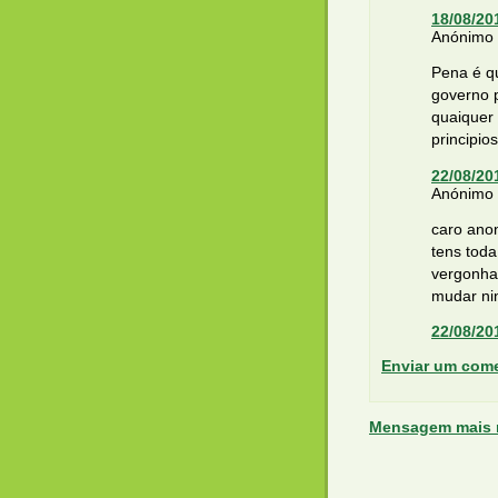
18/08/20
Anónimo d
Pena é q
governo 
quaiquer 
principio
22/08/20
Anónimo d
caro anon
tens toda
vergonha
mudar ni
22/08/20
Enviar um come
Mensagem mais 