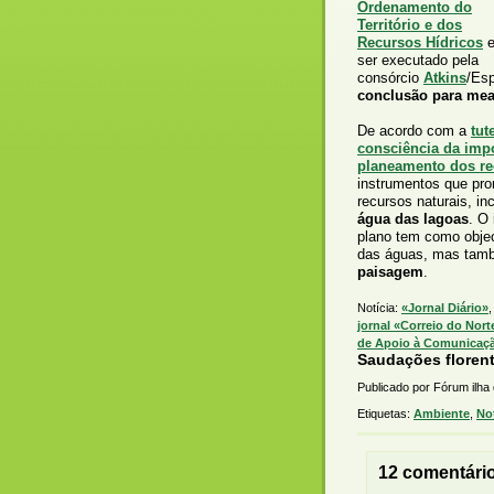
Ordenamento do
Território e dos
Recursos Hídricos
e
ser executado pela
consórcio
Atkins
/Esp
conclusão para mea
De acordo com a
tut
consciência da impo
planeamento dos re
instrumentos que pr
recursos naturais, in
água das lagoas
. O
plano tem como objec
das águas, mas ta
paisagem
.
Notícia:
«Jornal Diário»
jornal «Correio do Nort
de Apoio à Comunicação
Saudações florent
Publicado por Fórum ilha
Etiquetas:
Ambiente
,
Not
12 comentári