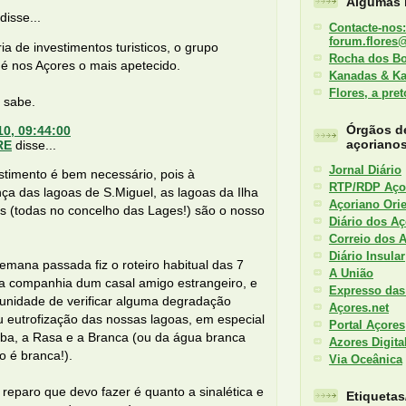
Algumas l
isse...
Contacte-nos:
forum.flores
a de investimentos turisticos, o grupo
Rocha dos B
 é nos Açores o mais apetecido.
Kanadas & K
Flores, a pre
 sabe.
Órgãos d
10, 09:44:00
açoriano
RE
disse...
Jornal Diário
stimento é bem necessário, pois à
RTP/RDP Aço
a das lagoas de S.Miguel, as lagoas da Ilha
Açoriano Orie
s (todas no concelho das Lages!) são o nosso
Diário dos Aç
Correio dos 
Diário Insular
emana passada fiz o roteiro habitual das 7
A União
na companhia dum casal amigo estrangeiro, e
Expresso das
tunidade de verificar alguma degradação
Açores.net
u eutrofização das nossas lagoas, em especial
Portal Açores
ba, a Rasa e a Branca (ou da água branca
Azores Digita
o é branca!).
Via Oceânica
reparo que devo fazer é quanto a sinalética e
Etiqueta