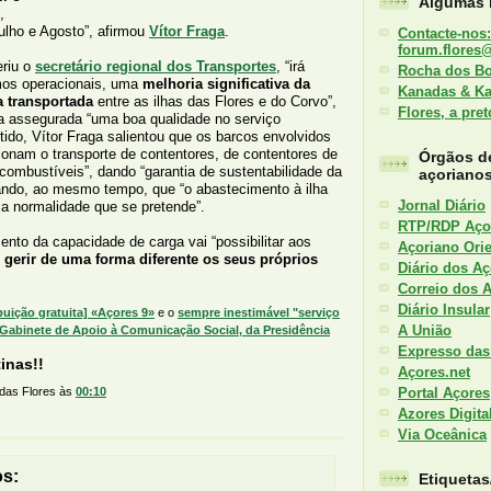
Algumas l
,
ho e Agosto”, afirmou
Vítor Fraga
.
Contacte-nos:
forum.flores
eriu o
secretário regional dos Transportes
, “irá
Rocha dos B
mos operacionais, uma
melhoria significativa da
Kanadas & K
a transportada
entre as ilhas das Flores e do Corvo”,
Flores, a pre
a assegurada “uma boa qualidade no serviço
tido, Vítor Fraga salientou que os barcos envolvidos
ionam o transporte de contentores, de contentores de
Órgãos d
e combustíveis”, dando “garantia de sustentabilidade da
açoriano
ando, ao mesmo tempo, que “o abastecimento à ilha
Jornal Diário
 a normalidade que se pretende”.
RTP/RDP Aço
ento da capacidade de carga vai “possibilitar aos
Açoriano Orie
 gerir de uma forma diferente os seus próprios
Diário dos Aç
Correio dos 
Diário Insular
ibuição gratuita] «Açores 9»
e o
sempre inestimável "serviço
A União
abinete de Apoio à Comunicação Social, da Presidência
Expresso das
inas!!
Açores.net
Portal Açores
 das Flores
às
00:10
Azores Digita
Via Oceânica
os:
Etiqueta