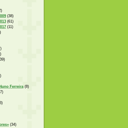
2)
2009
(38)
2013
(61)
2017
(11)
)
)
)
39)
)
 Nuno Ferreira
(8)
7)
3)
ores»
(34)