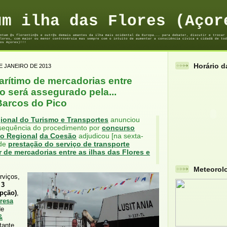
um ilha das Flores (Açor
ntam @s florentin@s e outr@s demais amantes da ilha mais ocidental da Europa... para debater, discutir e trocar 
lores, com maior ou menor controvérsia mas sempre com o intuito de aumentar a consciência cívica e cidadã de tod
os Açores)!!!
Horário 
E JANEIRO DE 2013
arítimo de mercadorias entre
o será assegurado pela...
arcos do Pico
gional do Turismo e Transportes
anunciou
 sequência do procedimento por
concurso
o Regional
da Coesão
adjudicou [na sexta-
 de
prestação do serviço de transporte
r de mercadorias entre as ilhas das Flores e
Meteorol
rviços,
r
3
pção)
,
resa
e
&
tante