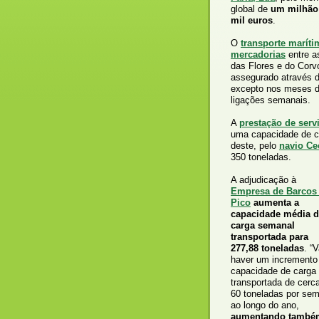
global de
um milhão
mil euros
.
O
transporte maríti
mercadorias
entre as
das Flores e do Corv
assegurado através 
excepto nos meses d
ligações semanais.
A
prestação de serv
uma capacidade de c
deste, pelo
navio Cec
350 toneladas.
A adjudicação à
Empresa de Barcos
Pico
aumenta a
capacidade média 
carga semanal
transportada para
277,88 toneladas
. “V
haver um incremento
capacidade de carga
transportada de cerc
60 toneladas por se
ao longo do ano,
aumentando també