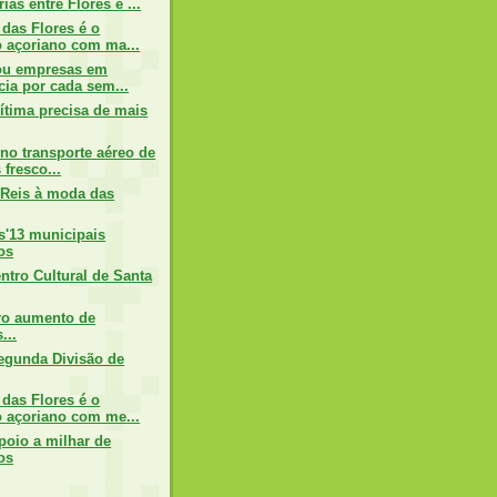
as entre Flores e ...
 das Flores é o
 açoriano com ma...
 ou empresas em
cia por cada sem...
ítima precisa de mais
 no transporte aéreo de
 fresco...
Reis à moda das
'13 municipais
os
ntro Cultural de Santa
ro aumento de
...
egunda Divisão de
 das Flores é o
 açoriano com me...
poio a milhar de
os