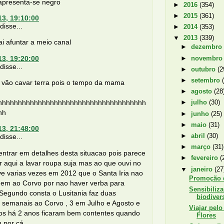
 apresenta-se negro
►
2016
(354)
►
2015
(361)
13, 19:10:00
isse...
►
2014
(353)
▼
2013
(339)
ai afuntar a meio canal
►
dezembr
►
novembr
13, 19:20:00
isse...
►
outubro
(2
►
setembro
a vão cavar terra pois o tempo da mama
►
agosto
(28
hhhhhhhhhhhhhhhhhhhhhhhhhhhhhhhhhhhhh
►
julho
(30)
hh
►
junho
(25)
►
maio
(31)
13, 21:48:00
►
abril
(30)
isse...
►
março
(31)
ntrar em detalhes desta situacao pois parece
►
fevereiro
(
 aqui a lavar roupa suja mas ao que ouvi no
▼
janeiro
(27
e varias vezes em 2012 que o Santa Iria nao
Promoção d
agem ao Corvo por nao haver verba para
Sensibiliza
Segundo consta o Lusitania faz duas
biodiver
 semanais ao Corvo , 3 em Julho e Agosto e
Viajar pelo 
nos há 2 anos ficaram bem contentes quando
Flores
 por cá .