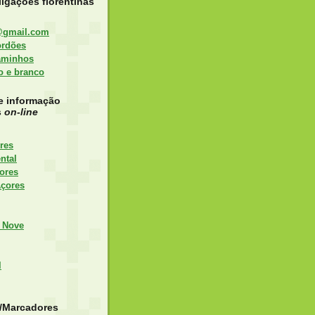
igações florentinas
@gmail.com
ordões
aminhos
to e branco
e informação
s
on-line
res
ntal
ores
Açores
 Nove
l
s/Marcadores