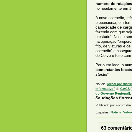
número de rotações
nomeadamente em Jul
A nova operação, ref
proporcionar, em ter
capacidade de carg
fazendo com que sej
prestado”. Nesse sen
na operação “proporc
frio, de viaturas e d
operação” e assegur
do Corvo é feito com
Por outro lado, o aum
comerciantes locais
stocks
”.
Notícia:
jornal [de distr
informativo"
do
GACS [G
do Governo Regional]
.
Saudações florent
Publicado por Fórum ilha
Etiquetas:
Notícia
,
Vídeo
63 comentári