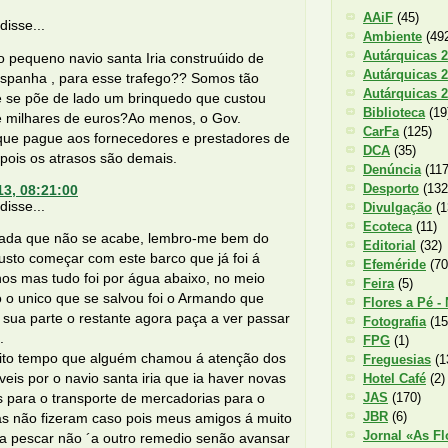
AAiF
(45)
isse...
Ambiente
(49
Autárquicas 
o pequeno navio santa Iria construúido de
Autárquicas 
espanha , para esse trafego?? Somos tão
Autárquicas 
e se põe de lado um brinquedo que custou
Biblioteca
(19
e milhares de euros?Ao menos, o Gov.
CarFa
(125)
 que pague aos fornecedores e prestadores de
DCA
(35)
 pois os atrasos são demais.
Denúncia
(117
Desporto
(132
13, 08:21:00
isse...
Divulgação
(1
Ecoteca
(11)
ada que não se acabe, lembro-me bem do
Editorial
(32)
sto começar com este barco que já foi á
Efeméride
(70
os mas tudo foi por água abaixo, no meio
Feira
(5)
o o unico que se salvou foi o Armando que
Flores a Pé -
sua parte o restante agora paça a ver passar
Fotografia
(15
.
FPG
(1)
ito tempo que alguém chamou á atenção dos
Freguesias
(1
eis por o navio santa iria que ia haver novas
Hotel Café
(2)
JAS
(170)
 para o transporte de mercadorias para o
JBR
(6)
s não fizeram caso pois meus amigos á muito
Jornal «As Fl
ra pescar não ´a outro remedio senão avansar