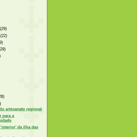
o
(29)
o
(22)
9)
(29)
)
28)
)
o artesanato regional
r para a
sidade
‘interior’ da ilha das