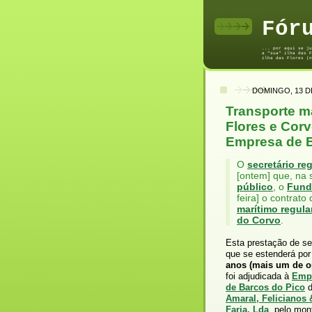
Fór
... por aqui se ju
a "sua" ilha das F
ilha das Flores (n
DOMINGO, 13 D
Transporte m
Flores e Corv
Empresa de B
O
secretário re
[ontem] que, na
público
, o
Fund
feira] o contrato
marítimo regula
do Corvo
.
Esta prestação de se
que se estenderá po
anos (mais um de o
foi adjudicada à
Emp
de Barcos do Pico
d
Amaral, Felicianos 
Faria, Lda
, pelo mon