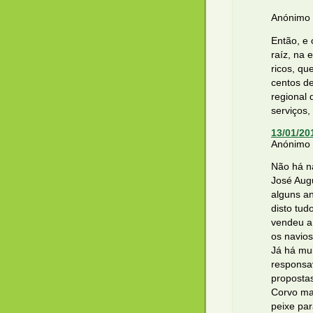
Anónimo d
Então, e 
raíz, na 
ricos, qu
centos d
regional
serviços,
13/01/20
Anónimo d
Não há n
José Augu
alguns an
disto tud
vendeu a 
os navios
Já há mu
responsav
propostas
Corvo ma
peixe pa