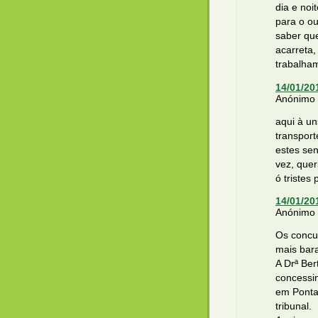
dia e noi
para o o
saber qu
acarreta,
trabalha
14/01/20
Anónimo d
aqui à un
transport
estes sen
vez, que
ó tristes 
14/01/20
Anónimo d
Os concu
mais bar
A Drª Ber
concessi
em Ponta
tribunal.