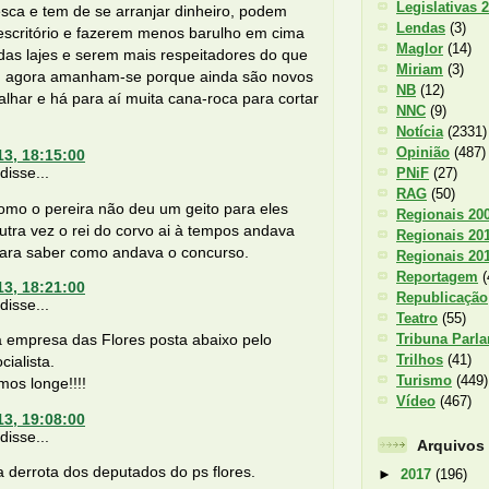
Legislativas 
sca e tem de se arranjar dinheiro, podem
Lendas
(3)
escritório e fazerem menos barulho em cima
Maglor
(14)
das lajes e serem mais respeitadores do que
Miriam
(3)
 agora amanham-se porque ainda são novos
NB
(12)
alhar e há para aí muita cana-roca para cortar
NNC
(9)
Notícia
(2331)
Opinião
(487)
13, 18:15:00
isse...
PNiF
(27)
RAG
(50)
omo o pereira não deu um geito para eles
Regionais 20
utra vez o rei do corvo ai à tempos andava
Regionais 20
para saber como andava o concurso.
Regionais 20
Reportagem
(
13, 18:21:00
Republicação
isse...
Teatro
(55)
Tribuna Parl
 empresa das Flores posta abaixo pelo
Trilhos
(41)
cialista.
Turismo
(449)
os longe!!!!
Vídeo
(467)
13, 19:08:00
isse...
Arquivos
a derrota dos deputados do ps flores.
►
2017
(196)