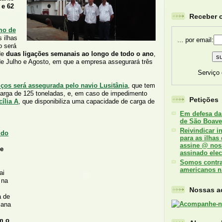
 e 62
Receber o
mo de
 ilhas
... por email:
o será
de
duas ligações semanais ao longo de todo o ano
,
e Julho e Agosto, em que a empresa assegurará três
Serviço
iços será assegurada pelo navio Lusitânia
, que tem
arga de 125 toneladas, e, em caso de impedimento
Petições
ília A
, que disponibiliza uma capacidade de carga de
Em defesa da
de São Boave
Reivindicar i
 do
para as ilhas
assine @ nos
de
assinado elec
Somos contra 
americanos n
ai
 na
Nossas ac
a de
mana
m o