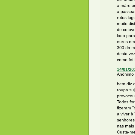
a máre oc
a passea
rotos log
muito dis
de cotove
lado para
euros em
300 da ma
desta vez
como foi
14/01/20
Anónimo d
bem diz o
roupa suj
provocou
Todos fo
fizeram 
a viver à
senhores 
nas mais
Custa-me