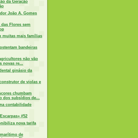
ção da Geração
ão
ador João A. Gomes
a das Flores sem
op
 muitas mais famílias
 ostentam bandeiras
gricultores não vão
às novas re...
dental ginásio da
construtor de violas e
Açores chumbam
o dos subsídios de...
 na contabilidade
Escarpas» #52
ibiliza nova tarifa
 marítimo de