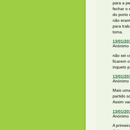
para a pe
fechar o 
do porto 
não eram
para trab
toma.
13/01/20
Anónimo d
não sei c
ficarem o
inqueto 
13/01/20
Anónimo d
Mais uma
partido so
Assim vam
13/01/20
Anónimo d
A primeir