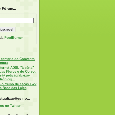
 Fórum...
 da
FeedBurner
 cantaria do Convento
ntura
nternet ADSL "à séria"
 das Flores e do Corvo:
s@ petição/abaixo-
trónic@!!
o treino de caças F-22
a Base das Lajes
tualizações no...