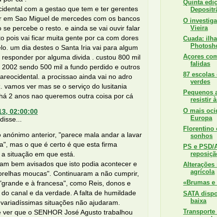
Quinta edi
idental com a gestao que tem e ter gerentes
Depositr
r em Sao Miguel de mercedes com os bancos
O investig
Vieira
o se percebe o resto. e ainda se vai ouvir falar
to pois vai ficar muita gente por ca com dores
Cuada: ilh
Photosh
lo. um dia destes o Santa Iria vai para algum
Açores com
 responder por alguma divida . custou 800 mil
falidas
 2002 sendo 500 mil a fundo perdido e outros
87 escolas
reocidental. a procissao ainda vai no adro
verdes
. vamos ver mas se o serviço do lusitania
Pequenos a
 há 2 anos nao queremos outra coisa por cá
resistir 
O mais oci
13, 02:00:00
Europa
isse...
Florentino 
 anónimo anterior, "parece mala andar a lavar
sonhos
a", mas o que é certo é que esta firma
PS e PSD/
reposiçã
 a situação em que está.
ram bem avisados que isto podia acontecer e
Alterações
agrícola
"orelhas moucas". Continuaram a não cumprir,
«Brumas e 
 "grande e à francesa", como Reis, donos e
do canal e da verdade. A falta de humildade
SATA dispon
baixa
 variadíssimas situações não ajudaram.
Transporte
 ver que o SENHOR José Agusto trabalhou