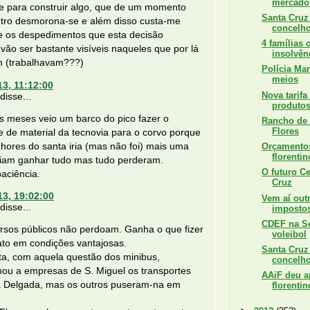
mercadori
te para construir algo, que de um momento
Santa Cruz
utro desmorona-se e além disso custa-me
concelho
e os despedimentos que esta decisão
4 famílias
 vão ser bastante visíveis naqueles que por lá
insolvên
m (trabalhavam???)
Polícia Mar
meios
13, 11:12:00
Nova tarifa
isse...
produtos
s meses veio um barco do pico fazer o
Rancho de 
Flores
e de material da tecnovia para o corvo porque
hores do santa iria (mas não foi) mais uma
Orçamentos
florentin
riam ganhar tudo mas tudo perderam.
O futuro Ce
paciência.
Cruz
13, 19:02:00
Vem aí out
isse...
impostos
CDEF na S
rsos públicos não perdoam. Ganha o que fizer
voleibol
ato em condições vantajosas.
Santa Cruz
ta, com aquela questão dos minibus,
concelho
nou a empresas de S. Miguel os transportes
AAiF deu a
 Delgada, mas os outros puseram-na em
florentin