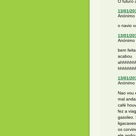
O futuro
13/01/20
Anónimo d
o navio v
13/01/20
Anónimo d
bem feit
acabou
ahhhhhh
hhhhhhh
13/01/20
Anónimo d
Nao vou e
mal andar
café houv
fez a vi
gasoleo. 
ligacaoes
os corvi
ele andou