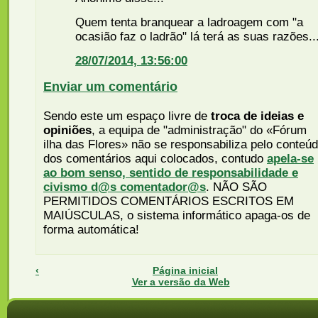
Quem tenta branquear a ladroagem com "a
ocasião faz o ladrão" lá terá as suas razões..
28/07/2014, 13:56:00
Enviar um comentário
Sendo este um espaço livre de
troca de ideias e
opiniões
, a equipa de "administração" do «Fórum
ilha das Flores» não se responsabiliza pelo conteú
dos comentários aqui colocados, contudo
apela-se
ao bom senso, sentido de responsabilidade e
civismo d@s comentador@s
. NÃO SÃO
PERMITIDOS COMENTÁRIOS ESCRITOS EM
MAIÚSCULAS, o sistema informático apaga-os de
forma automática!
‹
Página inicial
Ver a versão da Web