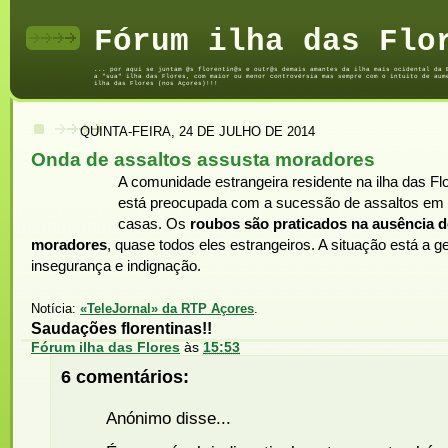
Fórum ilha das Flo
... por aqui se juntam @s florentin@s e outr@s demais amantes da ilha mais ocidental da 
a "sua" ilha das Flores, com maior ou menor controvérsia mas sempre com o intuito de aum
ilha das Flores (nos Açores)!!!
QUINTA-FEIRA, 24 DE JULHO DE 2014
Onda de assaltos assusta moradores
A comunidade estrangeira residente na ilha das Fl
está preocupada com a sucessão de assaltos em
casas. Os
roubos são praticados na ausência 
moradores
, quase todos eles estrangeiros. A situação está a g
insegurança e indignação.
Notícia:
«TeleJornal» da RTP Açores
.
Saudações florentinas!!
Fórum ilha das Flores
às
15:53
6 comentários:
Anónimo disse...