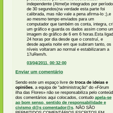
independente (Atmel)e integrados por períod
de 30 segundos(na verdade esta parte foi
calibrada, mas não vale a pena afirma-lo ;),e
ao mesmo tempo enviados para um
computador que também os conta, integra, cr
um gráfico e guarda os dados assim como u
imagem do gráfico de 6 em 6 horas.Esta liga
24 horas por dia desde que o construí, e
desde aquela noite em que subiram tanto, os
níveis voltaram ao normal e estabilizaram a
17uRem/h.
03/04/2011, 00:32:00
Enviar um comentário
Sendo este um espaço livre de
troca de ideias e
opiniões
, a equipa de "administração" do «Fórum
ilha das Flores» não se responsabiliza pelo conteú
dos comentários aqui colocados, contudo
apela-se
ao bom senso, sentido de responsabilidade e
civismo d@s comentador@s
. NÃO SÃO
PERMITIDOS COMENTÁRIOS ESCRITOS EM