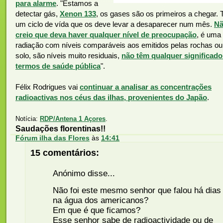
para alarme
. "Estamos a
detectar gás,
Xenon 133
, os gases são os primeiros a chegar.
um ciclo de vída que os deve levar a desaparecer num mês.
N
creio que deva haver qualquer nível de preocupação
, é uma
radiação com níveis comparáveis aos emitidos pelas rochas ou
solo, são níveis muito residuais,
não têm qualquer significad
termos de saúde pública
".
Félix Rodrigues vai
continuar a analisar as concentrações
radioactivas nos céus das ilhas, provenientes do Japão
.
Notícia:
RDP/Antena 1 Açores
.
Saudações florentinas!!
Fórum ilha das Flores
às
14:41
15 comentários:
Anónimo disse...
Não foi este mesmo senhor que falou há dias
na água dos americanos?
Em que é que ficamos?
Esse senhor sabe de radioactividade ou de