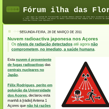
Fórum ilha das Flo
... por aqui se juntam @s florentin@s e outr@s demais amantes da ilha mais ocidental da 
a "sua" ilha das Flores, com maior ou menor controvérsia mas sempre com o intuito de aum
ilha das Flores (nos Açores)!!!
SEGUNDA-FEIRA, 28 DE MARÇO DE 2011
Nuvem radioactiva japonesa nos Açores
Os
níveis de radiação detectados
até agora
não
comprometem, no imediato, a saúde humana
.
Esta
nuvem é proveniente
de fugas radioactivas
das
centrais nucleares no
Japão
.
Félix Rodrigues, perito em
poluição da Universidade
dos Açores
, declarou esta
manhã à [rádio] Antena 1
Açores que
não há razões