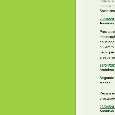
mais uns
estes ano
Socialista
26/04/20
Anónimo d
Para a s
deslocaçã
anuciada 
o Centro
bem que s
a esperar
26/04/20
Anónimo d
Segundo o
fechar.
Peçam exp
procurad
26/04/20
Anónimo d