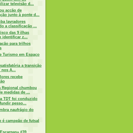
lizar televisão d...
zou acção de
ção junto à ponte d...
ba lavradores
o a classificação ...
isco das 9 ilhas
identificar z...
ação para trilhos
s
de Turismo em Espaço
satisfatória a transição
 nos A...
lores recebe
ção
a Regional chumbou
de medidas de ...
a TDT foi conduzido
fundir pesso...
mbra naufrágio do
 é campeão de futsal
Escarpas» #39