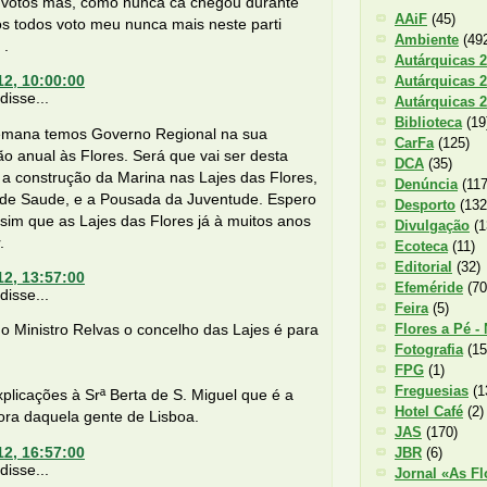
 votos mas, como nunca cá chegou durante
AAiF
(45)
s todos voto meu nunca mais neste parti
Ambiente
(49
 .
Autárquicas 
12, 10:00:00
Autárquicas 
isse...
Autárquicas 
Biblioteca
(19
emana temos Governo Regional na sua
CarFa
(125)
o anual às Flores. Será que vai ser desta
DCA
(35)
a construção da Marina nas Lajes das Flores,
Denúncia
(117
 de Saude, e a Pousada da Juventude. Espero
Desporto
(132
im que as Lajes das Flores já à muitos anos
Divulgação
(1
.
Ecoteca
(11)
Editorial
(32)
12, 13:57:00
Efeméride
(70
isse...
Feira
(5)
Flores a Pé -
 Ministro Relvas o concelho das Lajes é para
Fotografia
(15
FPG
(1)
Freguesias
(1
licações à Srª Berta de S. Miguel que é a
Hotel Café
(2)
ora daquela gente de Lisboa.
JAS
(170)
12, 16:57:00
JBR
(6)
isse...
Jornal «As Fl