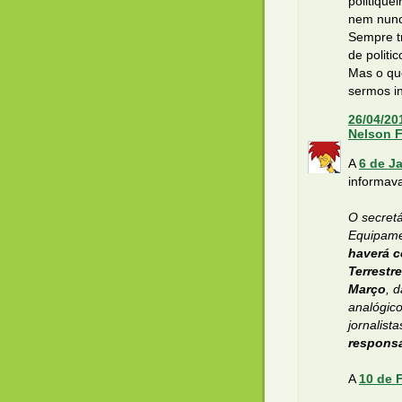
politique
nem nunc
Sempre tr
de politi
Mas o que
sermos in
26/04/20
Nelson 
A
6 de J
informav
O secretá
Equipam
haverá c
Terrestr
Março
, 
analógico
jornalist
responsá
A
10 de 