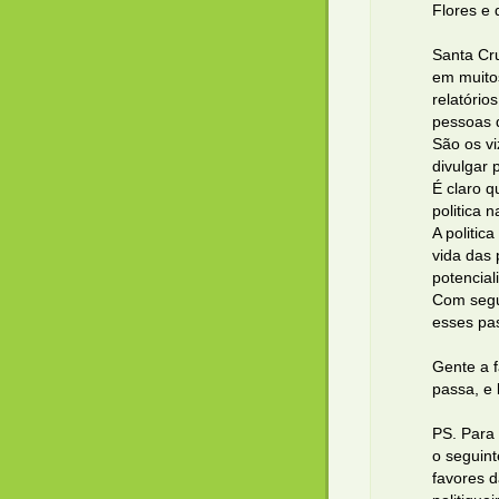
Flores e 
Santa Cr
em muito
relatóri
pessoas q
São os v
divulgar 
É claro q
politica 
A politic
vida das 
potencial
Com segu
esses pa
Gente a 
passa, e
PS. Para 
o seguint
favores d