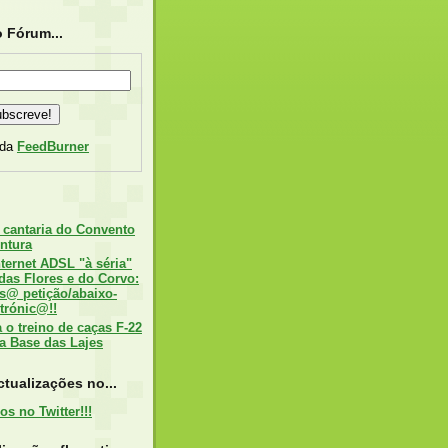
 Fórum...
 da
FeedBurner
 cantaria do Convento
ntura
nternet ADSL "à séria"
 das Flores e do Corvo:
s@ petição/abaixo-
trónic@!!
o treino de caças F-22
a Base das Lajes
tualizações no...