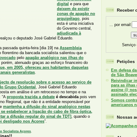
digital
e para que
deixem de existir
Receber o
zonas de apagão no
arquipélago
, pois
esta é uma iniciativa
... por email:
do Governo central,
adjudicada à
 realçou o deputado José Gabriel Eduardo.
Serviço
a passada quinta-feira [dia 19] na
Assembleia
o florentino da bancada socialista salientou que o
rovocado
pelo
apagão analógico nas ilhas do
Petições
, porém, atenuado graças ao esforço financeiro do
ue, em 2005, ofereceu aos habitantes daquelas
Em defesa da
canais generalistas
.
de São Boave
Reivindicar i
jecto de resolução sobre o acesso ao serviço de
para as ilhas
 do Grupo Ocidental
, José Gabriel Eduardo
assine @ nos
posta em análise é um retrocesso no tempo e na
assinado elec
: “A
proposta trazida a debate
é descabida
pois vem
Somos contra 
o Regional, que não é a entidade responsável por
americanos n
ue
mantenha a difusão do sinal analógico nestas
se estabelecer a ligação do cabo de fibra óptica,
tar a difusão regular do sinal de TDT]
, quando o
Nossas ac
foi desligado nos Açores
”.
o Socialista Açores
.
inas!!