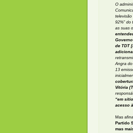
O adminis
Comunic
televisão
92%” do t
as suas 
entendeu
Governo 
de TDT [
adiciona
retransmi
Angra do
13 emiss
inicialme
cobertur
Vitória (
responsá
“em síti
acesso à
Mas afin
Partido 
mas mais