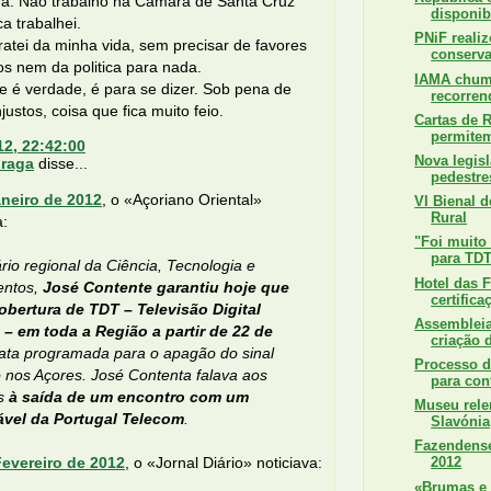
ira. Não trabalho na Camara de Santa Cruz
disponibi
a trabalhei.
PNiF reali
atei da minha vida, sem precisar de favores
conserva
cos nem da politica para nada.
IAMA chum
 é verdade, é para se dizer. Sob pena de
recorrend
justos, coisa que fica muito feio.
Cartas de R
permitem 
12, 22:42:00
Nova legisl
Fraga
disse...
pedestre
aneiro de 2012
, o «Açoriano Oriental»
VI Bienal 
Rural
a:
"Foi muito 
para TDT
rio regional da Ciência, Tecnologia e
Hotel das F
entos,
José Contente garantiu hoje que
certifica
obertura de TDT – Televisão Digital
Assemblei
e – em toda a Região a partir de 22 de
criação 
data programada para o apagão do sinal
Processo d
 nos Açores. José Contenta falava aos
para con
as
à saída de um encontro com um
Museu rele
vel da Portugal Telecom
.
Slavónia
Fazendense
Fevereiro de 2012
, o «Jornal Diário» noticiava:
2012
«Brumas e 