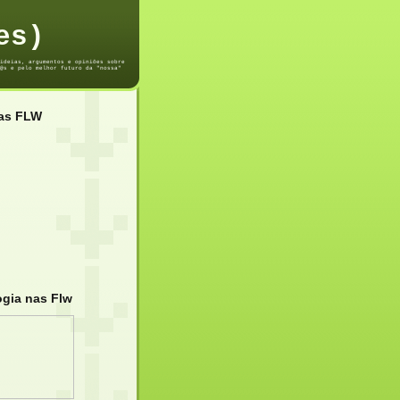
es)
ideias, argumentos e opiniões sobre
@s e pelo melhor futuro da "nossa"
das FLW
ogia nas Flw