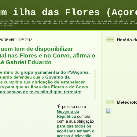
um ilha das Flores (Açor
ntam @s florentin@s e outr@s demais amantes da ilha mais ocidental da Europa... para debater, discutir e trocar 
lores, com maior ou menor controvérsia mas sempre com o intuito de aumentar a consciência cívica e cidadã de tod
os Açores)!!!
Horário 
26 DE ABRIL DE 2012
uem tem de disponibilizar
ital nas Flores e no Corvo, afirma o
é Gabriel Eduardo
rentino
do
grupo parlamentar do PS/Açores
,
duardo
defendeu que o
Governo da
e cumprir a sua
obrigação de estabelecer
es para que as ilhas das Flores e do Corvo
ao serviço de televisão digital terrestre
Meteorol
“É preciso que o
Governo da
República
cumpra
com a sua obrigação
para que todos os
açorianos tenham o
acesso à televisão