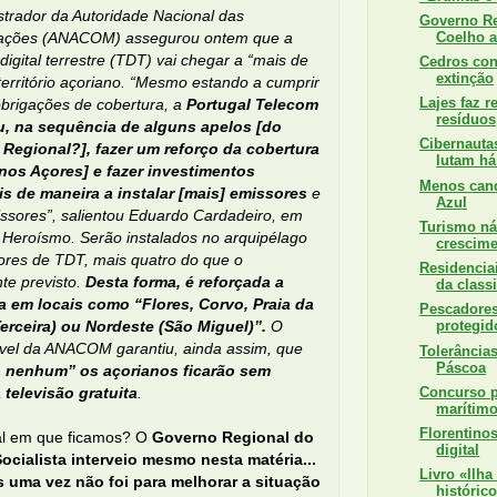
trador da Autoridade Nacional das
Governo Re
ações (ANACOM) assegurou ontem que a
Coelho a 
 digital terrestre (TDT) vai chegar a “mais de
Cedros con
extinção
erritório açoriano. “Mesmo estando a cumprir
Lajes faz r
obrigações de cobertura, a
Portugal Telecom
resíduos
, na sequência de alguns apelos [do
Cibernauta
Regional?], fazer um reforço da cobertura
lutam há
nos Açores] e fazer investimentos
Menos cand
is de maneira a instalar [mais] emissores
e
Azul
ssores”, salientou Eduardo Cardadeiro, em
Turismo ná
 Heroísmo. Serão instalados no arquipélago
crescim
ores de TDT, mais quatro do que o
Residencia
nte previsto.
Desta forma, é reforçada a
da classi
a em locais como “Flores, Corvo, Praia da
Pescadore
Terceira) ou Nordeste (São Miguel)”.
O
protegid
vel da ANACOM garantiu, ainda assim, que
Tolerância
Páscoa
o nenhum” os açorianos ficarão sem
 televisão gratuita
.
Concurso p
marítimo
Florentino
al em que ficamos? O
Governo Regional do
digital
Socialista interveio mesmo nesta matéria...
Livro «Ilha
 uma vez não foi para melhorar a situação
histórico