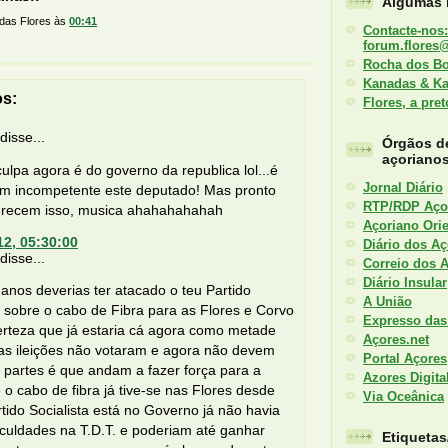
Algumas l
 das Flores
às
00:41
Contacte-nos:
forum.flores
Rocha dos B
Kanadas & K
os:
Flores, a pre
isse...
Órgãos d
açoriano
 culpa agora é do governo da republica lol...é
Jornal Diário
 incompetente este deputado! Mas pronto
RTP/RDP Aço
recem isso, musica ahahahahahah
Açoriano Orie
12, 05:30:00
Diário dos Aç
isse...
Correio dos 
Diário Insular
 anos deverias ter atacado o teu Partido
A União
a sobre o cabo de Fibra para as Flores e Corvo
Expresso das
erteza que já estaria cá agora como metade
Açores.net
mas ileições não votaram e agora não devem
Portal Açores
s partes é que andam a fazer força para a
Azores Digita
e o cabo de fibra já tive-se nas Flores desde
Via Oceânica
tido Socialista está no Governo já não havia
iculdades na T.D.T. e poderiam até ganhar
Etiqueta