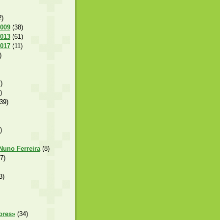
2)
2009
(38)
2013
(61)
2017
(11)
)
)
)
39)
)
 Nuno Ferreira
(8)
7)
3)
ores»
(34)