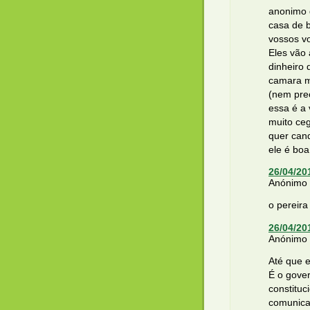
anonimo 
casa de 
vossos v
Eles vão
dinheiro 
camara mu
(nem prec
essa é a
muito ceg
quer cand
ele é boa
26/04/20
Anónimo d
o pereir
26/04/20
Anónimo d
Até que e
É o gove
constituc
comunica