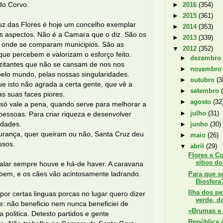
do Corvo.
►
2016
(354)
►
2015
(361)
uz das Flores é hoje um concelho exemplar
►
2014
(353)
s aspectos. Não é a Camara que o diz. São os
►
2013
(339)
os onde se comparam municipios. São as
▼
2012
(352)
ue percebem e valorizam o esforço feito.
►
dezembr
izitantes que não se cansam de nos nos
►
novembr
pelo mundo, pelas nossas singularidades.
►
outubro
(3
ue isto não agrada a certa gente, que vê a
►
setembro
nas suas faces piores.
►
agosto
(32
a só vale a pena, quando serve para melhorar a
►
julho
(31)
pessoas. Para criar riqueza e desenvolver
idades.
►
junho
(30)
rança, quer queiram ou não, Santa Cruz deu
►
maio
(26)
ssos.
▼
abril
(29)
Flores e C
sítios do
falar sempre houve e há-de haver. A caravana
 bem, e os cães vão acintosamente ladrando.
Para que s
Biosfera
Ilha dos p
por certas linguas porcas no lugar quero dizer
verde, da
e: não beneficio nem nunca beneficiei de
«Brumas e 
a politica. Detesto partidos e gente
República 