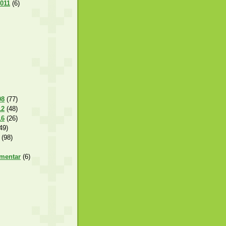
2011
(6)
08
(77)
12
(48)
16
(26)
49)
(98)
amentar
(6)