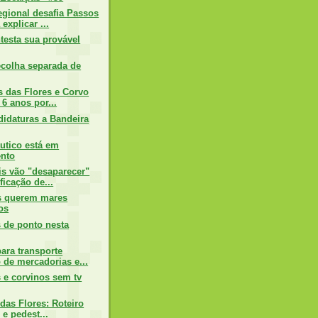
gional desafia Passos
explicar ...
testa sua provável
ecolha separada de
s das Flores e Corvo
 6 anos por...
idaturas a Bandeira
utico está em
ento
is vão "desaparecer"
ficação de...
s querem mares
os
s de ponto nesta
ara transporte
 de mercadorias e...
s e corvinos sem tv
 das Flores: Roteiro
 e pedest...