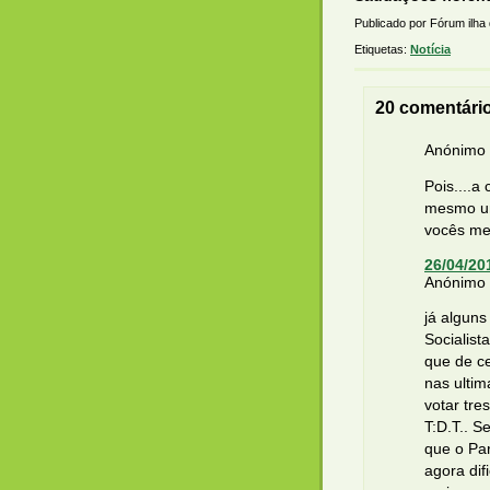
Publicado por Fórum ilha
Etiquetas:
Notícia
20 comentári
Anónimo d
Pois....a
mesmo um
vocês me
26/04/20
Anónimo d
já alguns
Socialist
que de c
nas ulti
votar tre
T:D.T.. S
que o Par
agora dif