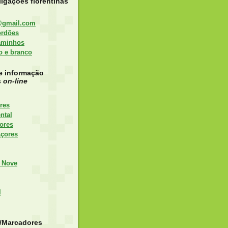
igações florentinas
@gmail.com
ordões
aminhos
to e branco
e informação
s
on-line
res
ntal
ores
Açores
 Nove
l
s/Marcadores