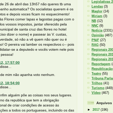
Legislativas 
de 26 de abril das 13h57 não queres tb uma
Lendas
(3)
banho automatica? Os socialistas querem é os
Maglor
(14)
otos e depois voces ficam no esquecimento!
Miriam
(3)
 às Flores comer lapas e lagostas pagas com o
NB
(12)
dos vossos impostos, jantar oferecido pela
NNC
(9)
nicipal de santa cruz das flores no hotel
Notícia
(2331)
iso dizer o nome) e passear às V. custas,
Opinião
(487)
 verdade, só não a vê quem não quer ou é
PNiF
(27)
o! O pereira vai lamber os respectivos c-- pois
RAG
(50)
idatar-se a deputedo e vocês votem nele pois
Regionais 20
Regionais 20
 pessoa!
Regionais 20
12, 17:57:00
Reportagem
(
isse...
Republicação
Teatro
(55)
a de mim não apanha voto nenhum.
Tribuna Parl
12, 18:54:00
Trilhos
(41)
isse...
Turismo
(449)
Vídeo
(467)
nfim alguém põe as coisas nos seus lugares.
rno da republica que tem a obrigação
Arquivos
ional de criar condições de acesso às
►
2017
(196)
ções a todos os portugueses, incluindo os das