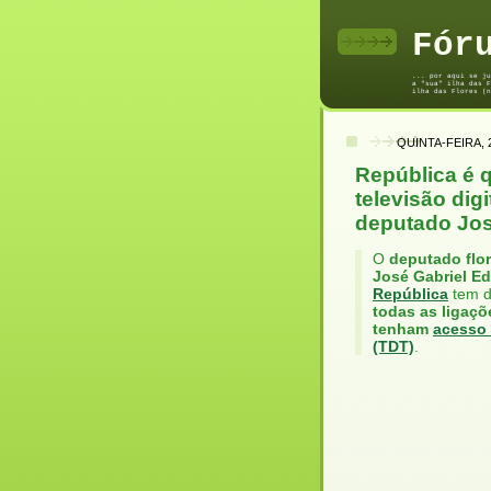
Fór
... por aqui se ju
a "sua" ilha das F
ilha das Flores (n
QUINTA-FEIRA, 
República é q
televisão dig
deputado Jos
O
deputado flo
José Gabriel E
República
tem d
todas as ligaçõ
tenham
acesso 
(TDT)
.