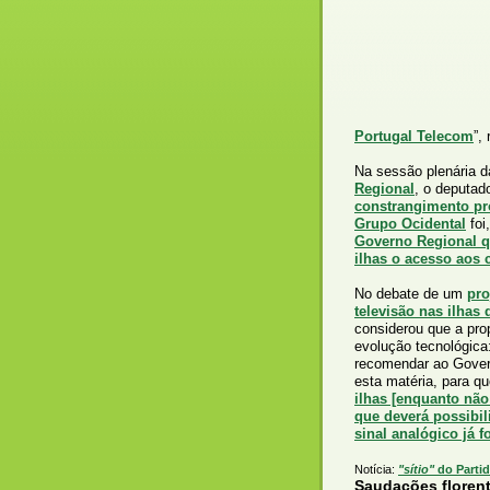
Portugal Telecom
”,
Na sessão plenária d
Regional
, o deputad
constrangimento p
Grupo Ocidental
foi
Governo Regional q
ilhas o acesso aos 
No debate de um
pro
televisão nas ilhas
considerou que a pro
evolução tecnológica
recomendar ao Govern
esta matéria, para q
ilhas [enquanto não 
que deverá possibili
sinal analógico já 
Notícia:
"sítio"
do Partid
Saudações florent