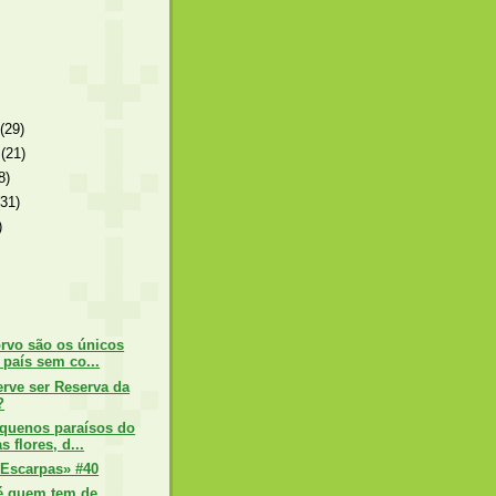
o
(29)
o
(21)
8)
(31)
)
orvo são os únicos
 país sem co...
erve ser Reserva da
?
equenos paraísos do
s flores, d...
Escarpas» #40
é quem tem de