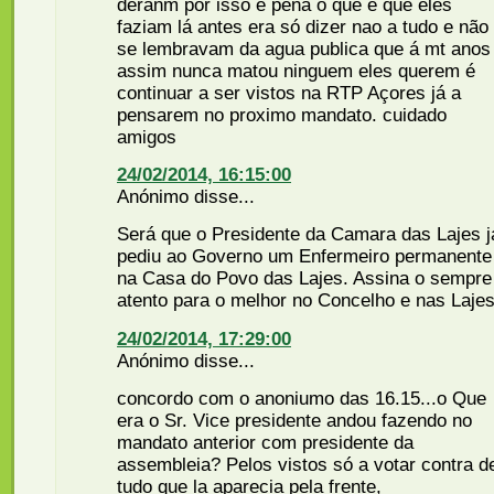
deranm por isso é pena o que é que eles
faziam lá antes era só dizer nao a tudo e não
se lembravam da agua publica que á mt anos
assim nunca matou ninguem eles querem é
continuar a ser vistos na RTP Açores já a
pensarem no proximo mandato. cuidado
amigos
24/02/2014, 16:15:00
Anónimo disse...
Será que o Presidente da Camara das Lajes j
pediu ao Governo um Enfermeiro permanente
na Casa do Povo das Lajes. Assina o sempre
atento para o melhor no Concelho e nas Lajes
24/02/2014, 17:29:00
Anónimo disse...
concordo com o anoniumo das 16.15...o Que
era o Sr. Vice presidente andou fazendo no
mandato anterior com presidente da
assembleia? Pelos vistos só a votar contra d
tudo que la aparecia pela frente,