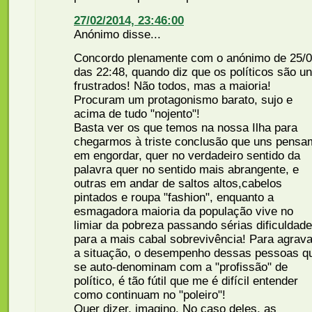
27/02/2014, 23:46:00
Anónimo disse...
Concordo plenamente com o anónimo de 25/
das 22:48, quando diz que os políticos são u
frustrados! Não todos, mas a maioria!
Procuram um protagonismo barato, sujo e
acima de tudo "nojento"!
Basta ver os que temos na nossa Ilha para
chegarmos à triste conclusão que uns pensa
em engordar, quer no verdadeiro sentido da
palavra quer no sentido mais abrangente, e
outras em andar de saltos altos,cabelos
pintados e roupa "fashion", enquanto a
esmagadora maioria da população vive no
limiar da pobreza passando sérias dificuldad
para a mais cabal sobrevivência! Para agrava
a situação, o desempenho dessas pessoas q
se auto-denominam com a "profissão" de
político, é tão fútil que me é difícil entender
como continuam no "poleiro"!
Quer dizer, imagino. No caso deles, as