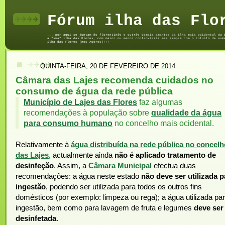
Fórum ilha das Flo
... por aqui se juntam @s florentin@s e outr@s demais amantes da ilha mais ocidental da 
a "sua" ilha das Flores, com maior ou menor controvérsia mas sempre com o intuito de aum
ilha das Flores (nos Açores)!!!
QUINTA-FEIRA, 20 DE FEVEREIRO DE 2014
Câmara das Lajes recomenda cuidados no
consumo de água da rede pública
Município de Lajes das Flores
faz algumas
recomendações à população sobre
qualidade da água
para consumo humano
no concelho mais ocidental.
Relativamente à
água distribuída na rede pública no concelh
das Lajes
, actualmente ainda
não é aplicado tratamento de
desinfeção
. Assim, a
Câmara Municipal
efectua duas
recomendações: a água neste estado
não deve ser utilizada p
ingestão
, podendo ser utilizada para todos os outros fins
domésticos (por exemplo: limpeza ou rega); a água utilizada pa
ingestão, bem como para lavagem de fruta e legumes
deve ser
desinfetada
.