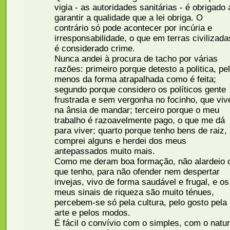
vigia - as autoridades sanitárias - é obrigado 
garantir a qualidade que a lei obriga. O
contrário só pode acontecer por incúria e
irresponsabilidade, o que em terras civilizada
é considerado crime.
Nunca andei à procura de tacho por várias
razões: primeiro porque detesto a politica, pe
menos da forma atrapalhada como é feita;
segundo porque considero os políticos gente
frustrada e sem vergonha no focinho, que viv
na ânsia de mandar; terceiro porque o meu
trabalho é razoavelmente pago, o que me dá
para viver; quarto porque tenho bens de raiz,
comprei alguns e herdei dos meus
antepassados muito mais.
Como me deram boa formação, não alardeio 
que tenho, para não ofender nem despertar
invejas, vivo de forma saudável e frugal, e os
meus sinais de riqueza são muito ténues,
percebem-se só pela cultura, pelo gosto pela
arte e pelos modos.
É fácil o convívio com o simples, com o natur