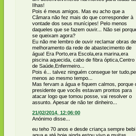
Ilhas!
Pois é meus amigos. Mas eu acho que a
Câmara não fez mais do que corresponder à
vontade dos seus munícipes! Pelo menos
daqueles que se fazem ouvir... Não sei porqu
se queixam agora?
Eu não me lembro de ouvir reclamar obras de
melhoramento da rede de abastecimento de
água! Era Porto,era Escola,era marina,era
piscina aquecida, cabo de fibra óptica,Centro
de Saúde,Enfermeiro...
Pois é... talvez ninguém consegue ter tudo,pe
menos ao mesmo tempo...
Mas fervam a água e fiquem calmos, porque 
presidente que vocês estavam prontos para
atacar logo que tomou posse, vai resolver o
assunto. Apesar de não ter dinheiro...
21/02/2014, 12:06:00
Anónimo disse...
eu teho 70 anos e desde criança sempre bebi
agua e até hoje ainda estou vivo e muitas