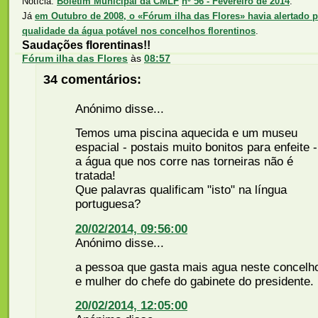
Notícia:
Boletim Municipal da CMLF
nº 56 - Fevereiro de 2014
.
Já
em Outubro de 2008, o «Fórum ilha das Flores» havia alertado p
qualidade da água potável nos concelhos florentinos
.
Saudações florentinas!!
Fórum ilha das Flores
às
08:57
34 comentários:
Anónimo disse...
Temos uma piscina aquecida e um museu
espacial - postais muito bonitos para enfeite -
a água que nos corre nas torneiras não é
tratada!
Que palavras qualificam "isto" na língua
portuguesa?
20/02/2014, 09:56:00
Anónimo disse...
a pessoa que gasta mais agua neste concelh
e mulher do chefe do gabinete do presidente.
20/02/2014, 12:05:00