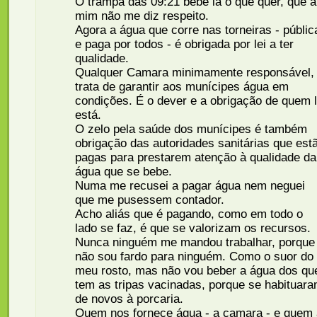
O trampa das 09:21 bebe lá o que quer, que a
mim não me diz respeito.
Agora a água que corre nas torneiras - públic
e paga por todos - é obrigada por lei a ter
qualidade.
Qualquer Camara minimamente responsável,
trata de garantir aos munícipes água em
condições. É o dever e a obrigação de quem 
está.
O zelo pela saúde dos munícipes é também
obrigação das autoridades sanitárias que est
pagas para prestarem atenção à qualidade da
água que se bebe.
Numa me recusei a pagar água nem neguei
que me pusessem contador.
Acho aliás que é pagando, como em todo o
lado se faz, é que se valorizam os recursos.
Nunca ninguém me mandou trabalhar, porque
não sou fardo para ninguém. Como o suor do
meu rosto, mas não vou beber a água dos qu
tem as tripas vacinadas, porque se habituar
de novos à porcaria.
Quem nos fornece água - a camara - e quem 