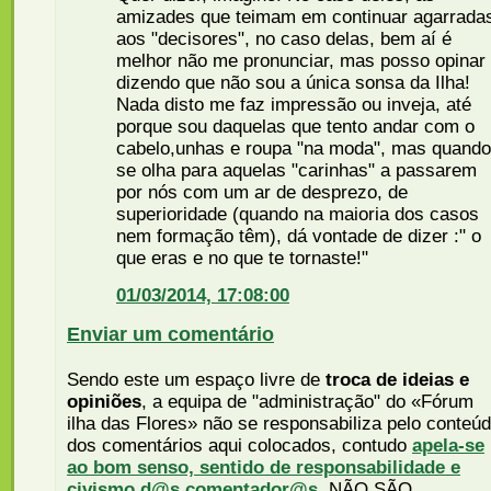
amizades que teimam em continuar agarrada
aos "decisores", no caso delas, bem aí é
melhor não me pronunciar, mas posso opinar
dizendo que não sou a única sonsa da Ilha!
Nada disto me faz impressão ou inveja, até
porque sou daquelas que tento andar com o
cabelo,unhas e roupa "na moda", mas quando
se olha para aquelas "carinhas" a passarem
por nós com um ar de desprezo, de
superioridade (quando na maioria dos casos
nem formação têm), dá vontade de dizer :" o
que eras e no que te tornaste!"
01/03/2014, 17:08:00
Enviar um comentário
Sendo este um espaço livre de
troca de ideias e
opiniões
, a equipa de "administração" do «Fórum
ilha das Flores» não se responsabiliza pelo conteú
dos comentários aqui colocados, contudo
apela-se
ao bom senso, sentido de responsabilidade e
civismo d@s comentador@s
. NÃO SÃO