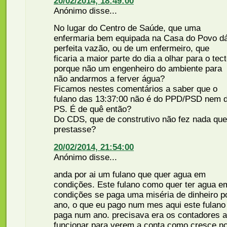
20/02/2014, 18:49:00
Anónimo disse...
No lugar do Centro de Saúde, que uma
enfermaria bem equipada na Casa do Povo d
perfeita vazão, ou de um enfermeiro, que
ficaria a maior parte do dia a olhar para o tect
porque não um engenheiro do ambiente para
não andarmos a ferver água?
Ficamos nestes comentários a saber que o
fulano das 13:37:00 não é do PPD/PSD nem 
PS. É de quê então?
Do CDS, que de construtivo não fez nada que
prestasse?
20/02/2014, 21:54:00
Anónimo disse...
anda por ai um fulano que quer agua em
condições. Este fulano como quer ter agua e
condições se paga uma miséria de dinheiro p
ano, o que eu pago num mes aqui este fulano
paga num ano. precisava era os contadores a
funcionar para verem a conta como cresce n