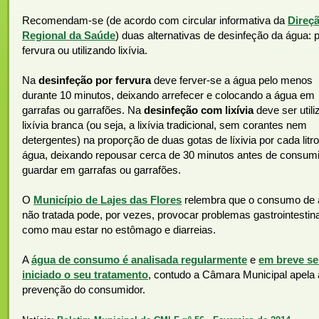
Recomendam-se (de acordo com circular informativa da
Direç
Regional da Saúde
) duas alternativas de desinfeção da água: 
fervura ou utilizando lixívia.
Na
desinfeção por fervura
deve ferver-se a água pelo menos
durante 10 minutos, deixando arrefecer e colocando a água em
garrafas ou garrafões. Na
desinfeção com lixívia
deve ser utili
lixívia branca (ou seja, a lixívia tradicional, sem corantes nem
detergentes) na proporção de duas gotas de líxivia por cada litr
água, deixando repousar cerca de 30 minutos antes de consumi
guardar em garrafas ou garrafões.
O
Município de Lajes das Flores
relembra que o consumo de
não tratada pode, por vezes, provocar problemas gastrointestina
como mau estar no estômago e diarreias.
A
água de consumo é analisada regularmente
e
em breve se
iniciado o seu tratamento
, contudo a Câmara Municipal apela 
prevenção do consumidor.