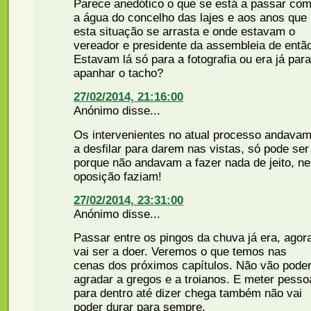
Parece anedótico o que se está a passar co
a água do concelho das lajes e aos anos que
esta situação se arrasta e onde estavam o
vereador e presidente da assembleia de entã
Estavam lá só para a fotografia ou era já para
apanhar o tacho?
27/02/2014, 21:16:00
Anónimo disse...
Os intervenientes no atual processo andava
a desfilar para darem nas vistas, só pode ser
porque não andavam a fazer nada de jeito, n
oposição faziam!
27/02/2014, 23:31:00
Anónimo disse...
Passar entre os pingos da chuva já era, agor
vai ser a doer. Veremos o que temos nas
cenas dos próximos capítulos. Não vão pode
agradar a gregos e a troianos. E meter pesso
para dentro até dizer chega também não vai
poder durar para sempre.