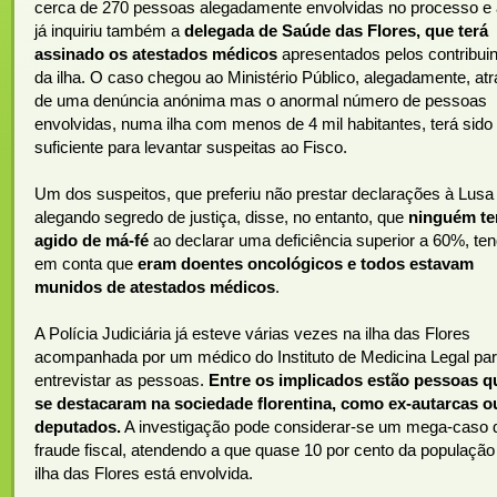
cerca de 270 pessoas alegadamente envolvidas no processo e
já inquiriu também a
delegada de Saúde das Flores, que terá
assinado os atestados médicos
apresentados pelos contribui
da ilha. O caso chegou ao Ministério Público, alegadamente, at
de uma denúncia anónima mas o anormal número de pessoas
envolvidas, numa ilha com menos de 4 mil habitantes, terá sido
suficiente para levantar suspeitas ao Fisco.
Um dos suspeitos, que preferiu não prestar declarações à Lusa
alegando segredo de justiça, disse, no entanto, que
ninguém te
agido de má-fé
ao declarar uma deficiência superior a 60%, te
em conta que
eram doentes oncológicos e todos estavam
munidos de atestados médicos
.
A Polícia Judiciária já esteve várias vezes na ilha das Flores
acompanhada por um médico do Instituto de Medicina Legal pa
entrevistar as pessoas.
Entre os implicados estão pessoas q
se destacaram na sociedade florentina, como ex-autarcas o
deputados.
A investigação pode considerar-se um mega-caso 
fraude fiscal, atendendo a que quase 10 por cento da população
ilha das Flores está envolvida.