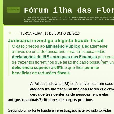
Fórum ilha das Flo
... por aqui se juntam @s florentin@s e outr@s demais amantes da ilha mais ocidental da 
a "sua" ilha das Flores, com maior ou menor controvérsia mas sempre com o intuito de aum
ilha das Flores (nos Açores)!!!
TERÇA-FEIRA, 18 DE JUNHO DE 2013
Judiciária investiga alegada fraude fiscal
O caso chegou ao
Ministério Público
alegadamente
através de uma denúncia anónima. Em causa estão
declarações de IRS entregues nas Finanças
por cerc
de trezentos florentinos que terão indicado possuírem u
deficiência superior a 60%
, o que lhes
permite
beneficiar de reduções fiscais
.
A Polícia Judiciária (PJ) está a investigar um caso
alegada fraude fiscal na ilha das Flores
que env
cerca de
três centenas de pessoas
, entre elas
antigos (e actuais?) titulares de cargos políticos
.
Segundo uma fonte ligada à investigação, já terão sido ouvidas