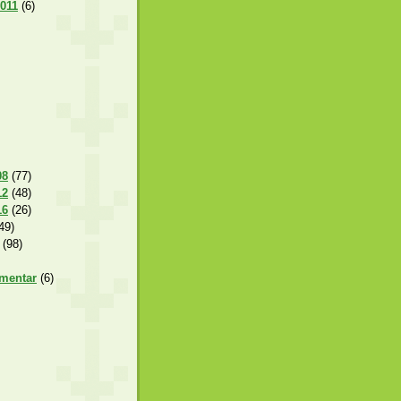
2011
(6)
08
(77)
12
(48)
16
(26)
49)
(98)
amentar
(6)