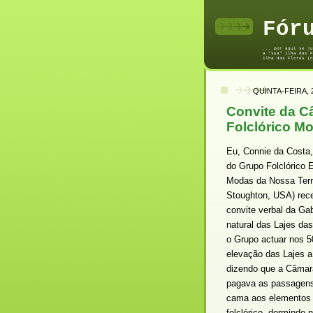
Fór
... por aqui se ju
a "sua" ilha das F
ilha das Flores (n
QUINTA-FEIRA, 
Convite da C
Folclórico M
Eu, Connie da Costa,
do Grupo Folclórico E
Modas da Nossa Terr
Stoughton, USA) rec
convite verbal da Gab
natural das Lajes das
o Grupo actuar nos 5
elevação das Lajes a 
dizendo que a Câmar
pagava as passagens
cama aos elementos 
folclórico, dormindo 