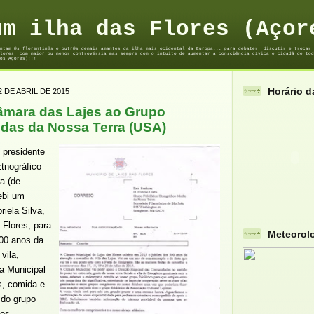
um ilha das Flores (Açor
ntam @s florentin@s e outr@s demais amantes da ilha mais ocidental da Europa... para debater, discutir e trocar 
lores, com maior ou menor controvérsia mas sempre com o intuito de aumentar a consciência cívica e cidadã de tod
os Açores)!!!
Horário 
2 DE ABRIL DE 2015
âmara das Lajes ao Grupo
odas da Nossa Terra (USA)
 presidente
tnográfico
a (de
ebi um
riela Silva,
 Flores, para
Meteorol
00 anos da
vila,
a Municipal
, comida e
do grupo
nos