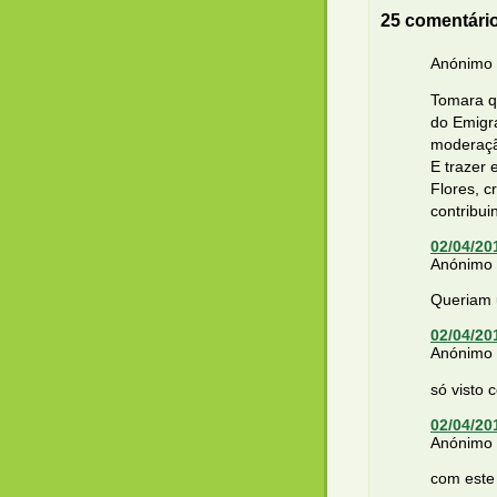
25 comentári
Anónimo d
Tomara q
do Emigr
moderaç
E trazer 
Flores, c
contribui
02/04/20
Anónimo d
Queriam u
02/04/20
Anónimo d
só visto 
02/04/20
Anónimo d
com este