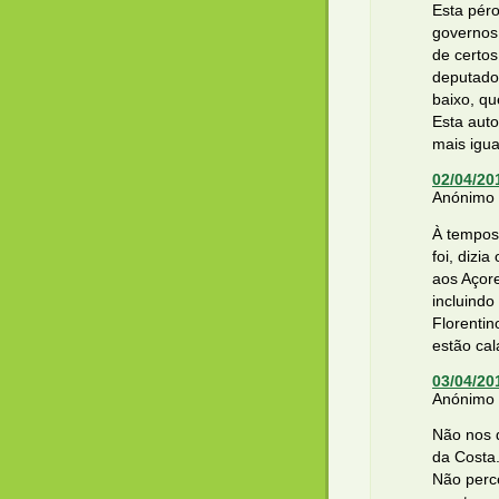
Esta péro
governos 
de certos
deputado
baixo, qu
Esta aut
mais igua
02/04/20
Anónimo d
À tempos
foi, dizi
aos Açore
incluind
Florenti
estão cal
03/04/20
Anónimo d
Não nos 
da Costa
Não perc