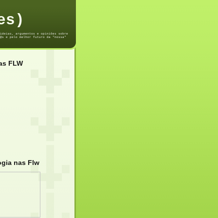
es)
ideias, argumentos e opiniões sobre
@s e pelo melhor futuro da "nossa"
das FLW
ogia nas Flw