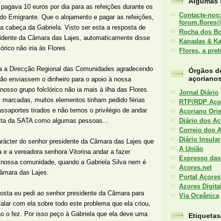
Algumas l
pagava 10 euros por dia para as refeições durante os
Contacte-nos:
 do Emigrante. Que o alojamento e pagar as refeições,
forum.flores
da cabeça da Gabriela. Visto ser esta a resposta de
Rocha dos B
sidente da Câmara das Lajes, automaticamente disse
Kanadas & K
órico não iria às Flores.
Flores, a pre
ra a Direcção Regional das Comunidades agradecendo
Órgãos d
açoriano
ão enviassem o dinheiro para o apoio à nossa
osso grupo folclórico não ia mais à ilha das Flores.
Jornal Diário
marcadas, muitos elementos tinham pedido férias
RTP/RDP Aço
saportes tirados e não temos o privilégio de andar
Açoriano Orie
Diário dos Aç
usta da SATA como algumas pessoas...
Correio dos 
Diário Insular
arácter do senhor presidente da Câmara das Lajes que
A União
a e a vereadora senhora Vitorina andar a fazer
Expresso das
 nossa comunidade, quando a Gabriela Silva nem é
Açores.net
âmara das Lajes.
Portal Açores
Azores Digita
osta eu pedi ao senhor presidente da Câmara para
Via Oceânica
alar com ela sobre todo este problema que ela criou,
ão o fez. Por isso peço à Gabriela que ela deve uma
Etiqueta