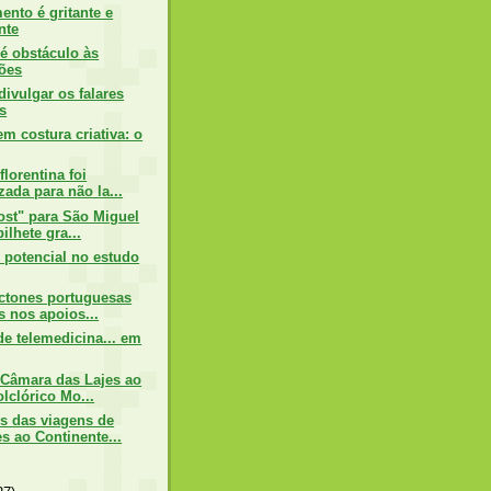
nto é gritante e
nte
 é obstáculo às
ões
divulgar os falares
s
m costura criativa: o
lorentina foi
zada para não la...
ost" para São Miguel
ilhete gra...
 potencial no estudo
ctones portuguesas
s nos apoios...
de telemedicina... em
 Câmara das Lajes ao
lclórico Mo...
 das viagens de
es ao Continente...