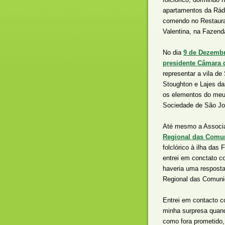
apartamentos da Rád
comendo no Restaura
Valentina, na Fazend
No dia
9 de Dezembr
presidente Câmara 
representar a vila d
Stoughton e Lajes da
os elementos do meu 
Sociedade de São Jo
Até mesmo a Associa
Regional das Comu
folclórico à ilha da
entrei em conctato c
haveria uma resposta
Regional das Comunid
Entrei em contacto c
minha surpresa quand
como fora prometido,