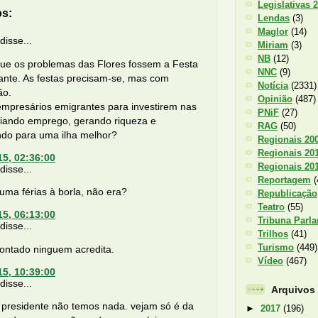
Legislativas 
os:
Lendas
(3)
Maglor
(14)
isse...
Miriam
(3)
NB
(12)
ue os problemas das Flores fossem a Festa
NNC
(9)
ante. As festas precisam-se, mas com
Notícia
(2331)
ão.
Opinião
(487)
empresários emigrantes para investirem nas
PNiF
(27)
riando emprego, gerando riqueza e
RAG
(50)
ndo para uma ilha melhor?
Regionais 20
Regionais 20
15, 02:36:00
Regionais 20
isse...
Reportagem
(
ma férias à borla, não era?
Republicação
Teatro
(55)
15, 06:13:00
Tribuna Parl
isse...
Trilhos
(41)
Turismo
(449)
contado ninguem acredita.
Vídeo
(467)
15, 10:39:00
isse...
Arquivos
 presidente não temos nada. vejam só é da
►
2017
(196)