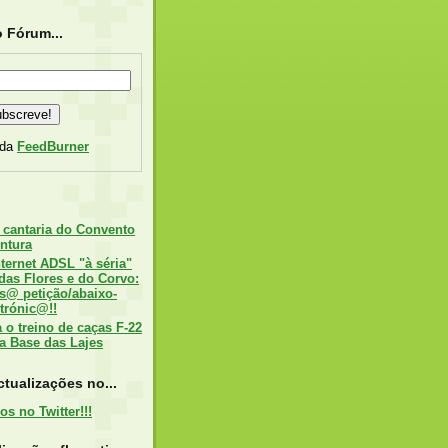
 Fórum...
 da
FeedBurner
 cantaria do Convento
ntura
nternet ADSL "à séria"
 das Flores e do Corvo:
s@ petição/abaixo-
trónic@!!
o treino de caças F-22
a Base das Lajes
tualizações no...