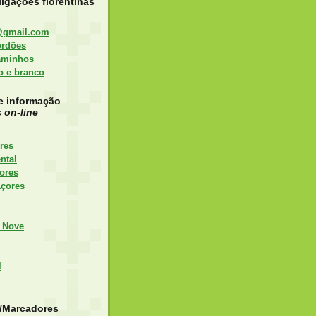
igações florentinas
@gmail.com
ordões
aminhos
to e branco
e informação
s
on-line
res
ntal
ores
Açores
 Nove
l
s/Marcadores