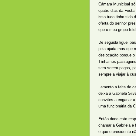
Câmara Municipal só 
quatro dias da Festa
isso tudo tinha sido 
oferta do senhor pre
que o meu grupo folcl
De seguida liguei pa
pela ajuda mas que n
deslocação porque o n
Tínhamos passagens 
sem serem pagas, pas
sempre a viajar à c
Lamento a falta de c
deixa a Gabriela Silv
convites a enganar a
uma funcionária da C
Então dada esta resp
chamar a Gabriela e f
o que o presidente n