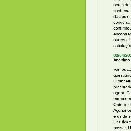
antes de
confirma
do apoio.
conversa 
confirmou
encontra
outros el
satisfaçõ
02/04/20
Anónimo d
Vamos ao
questiúnc
O dinheir
procurad
agora. C
merecem
Ontem, co
Açorianos
e os de 
Uns fica
passar. 