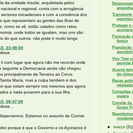
la da unidade insular, arquitetada pelos
Despovoame
angustia
nacional e regional, conta com a arrogância
Transporte
 sectores micaelenses e com a conivência dos
exportaç
s que representam as gentes das ilhas de
Proteger e 
e, como se vê, estão calados como ratos.
açoriano
onomia, onde todos se igualam, mas uns são
Formação e
is do que outros, não pode ir muito longe.
fuxico
População f
15, 23:49:00
sensibili
isse...
Voo "low c
 li num lugar que agora não me recordo onde
permite b
a o seguinte a Democracia ainda não chegou
Açores tem
s principalmente da Terceira ao Corvo
do clima
o Santa Maria, mas a culpa também é dos
Raças autó
rejeitada
nos que votam sempre nos mesmos que agora
Consultas 
ados e nada puxarem para a sua Ilha.
espera
15, 09:47:00
Convite da
isse...
Grupo Fo
Reembolsos
dispersemos. Estamos no assunto de Connie
resident
.
►
março
(31)
ebo porque é que o Governo e os Açorianos é