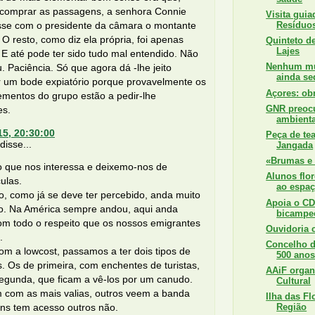
 comprar as passagens, a senhora Connie
Visita guia
Resíduo
sse com o presidente da câmara o montante
 O resto, como diz ela própria, foi apenas
Quinteto d
Lajes
E até pode ter sido tudo mal entendido. Não
Nenhum mun
. Paciência. Só que agora dá -lhe jeito
ainda seq
r um bode expiatório porque provavelmente os
Açores: ob
ementos do grupo estão a pedir-lhe
GNR preoc
es.
ambienta
15, 20:30:00
Peça de teat
isse...
Jangada
«Brumas e 
 que nos interessa e deixemo-nos de
Alunos flor
ulas.
ao espa
o, como já se deve ter percebido, anda muito
Apoia o C
o. Na América sempre andou, aqui anda
bicampe
om todo o respeito que os nossos emigrantes
Ouvidoria 
.
Concelho 
m a lowcost, passamos a ter dois tipos de
500 ano
. Os de primeira, com enchentes de turistas,
AAiF organ
segunda, que ficam a vê-los por um canudo.
Cultural
m com as mais valias, outros veem a banda
Ilha das Fl
Uns tem acesso outros não.
Região