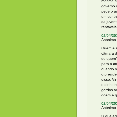
mesma co
governo u
pede o a
um centr
da juvent
rentavei
02/04/20
Anónimo d
Quem é a
câmara d
de quem?
para a at
quando o 
o presid
disso. V
o dinhei
gordas a
doem a q
02/04/20
Anónimo d
O que er