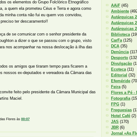
odos os elementos do Grupo Folclórico Etnográfico
AAiF
(45)
a, a quem ela prometeu Céus e Terra e agora como
Ambiente
(49
é da minha conta não fui eu quem vos convidou,
Autárquicas 
preciso ter descaramento!!
Autárquicas 
Autárquicas 
eça de se comunicar com o senhor presidente da
Biblioteca
(19
CarFa
(125)
oughton a dizer o que se passou com o grupo, visto
DCA
(35)
para nos acompanhar na nossa deslocação à ilha das
Denúncia
(117
Desporto
(132
Divulgação
(1
dos os amigos que tiraram tempo para ficarem a
Ecoteca
(11)
s nossos ex-deputados e vereadora da Câmara das
Editorial
(32)
Efeméride
(70
Feira
(5)
onvite feito pelo presidente da Câmara Municipal das
Flores a Pé -
Fotografia
(15
rtins Maciel.
FPG
(1)
Freguesias
(1
Hotel Café
(2)
 das Flores
às
00:07
JAS
(170)
JBR
(6)
Jornal «As Fl