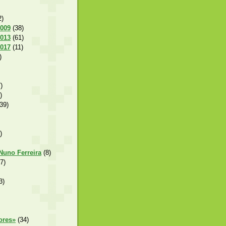
2)
2009
(38)
2013
(61)
2017
(11)
)
)
)
39)
)
 Nuno Ferreira
(8)
7)
3)
ores»
(34)