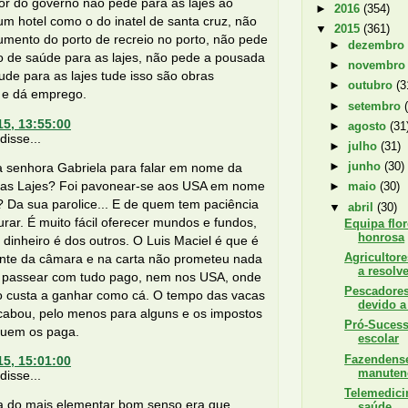
r do governo não pede para as lajes ao
►
2016
(354)
m hotel como o do inatel de santa cruz, não
▼
2015
(361)
umento do porto de recreio no porto, não pede
►
dezembr
o de saúde para as lajes, não pede a pousada
►
novembr
ude para as lajes tude isso são obras
►
outubro
(3
s e dá emprego.
►
setembro
15, 13:55:00
►
agosto
(31
isse...
►
julho
(31)
►
junho
(30)
 senhora Gabriela para falar em nome da
as Lajes? Foi pavonear-se aos USA em nome
►
maio
(30)
 Da sua parolice... E de quem tem paciência
▼
abril
(30)
urar. É muito fácil oferecer mundos e fundos,
Equipa flo
honrosa
dinheiro é dos outros. O Luis Maciel é que é
Agricultor
ente da câmara e na carta não prometeu nada
a resolv
ir passear com tudo pago, nem nos USA, onde
Pescadores
ro custa a ganhar como cá. O tempo das vacas
devido a 
cabou, pelo menos para alguns e os impostos
Pró-Suces
uem os paga.
escolar
Fazendens
15, 15:01:00
manuten
isse...
Telemedici
a do mais elementar bom senso era que,
saúde