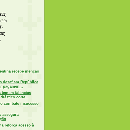
o
(31)
o
(29)
1)
(30)
)
rentina recebe menção
es desafiam República
er pagamen...
 temem falências
drástico corte...
so combate insucesso
e assegura
ção
na reforça acesso à