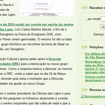
io Naval e
Receber o
nte da
a das Lajes.
... por email:
o de 2014 recebi um convite por escrito do senhor
das Lajes
, Luís Carlos Martins Maciel, a fim de ir
Serviço
e Stoughton na Festa do Emigrante 2105, visto
s Flores serem geminadas. O mesmo foi dito a todos
grupo folclórico ao microfone da festa de Natal na
Petições
ão, em Stoughton.
Em defesa da
de São Boave
ção Cultural Lajense pediu apoio à
Direcção
Reivindicar i
nidades (DRC)
para a deslocação no nosso grupo
para as ilhas
s Flores. Como a resposta estava a demorar, eu mesmo
assine @ nos
assinado elec
om a DRC, vindo a saber que no dia 24 de Março
Somos contra 
 dizendo qual seria o montante que a Direcção
americanos n
ades iria ajudar ao nosso Grupo.
Nossas ac
om o senhor presidente da Câmara das Lajes e para
o lhe perguntei se tínhamos alojamento e comida
 o senhor respondeu que não sabia de nada e que a