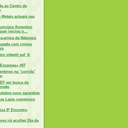
da ao Centro de
s
e Metais actuará nas
icípio florentino
uer iniciou o...
ra-prima da Natureza
upada com crimes
is
ro infantil pel' A
Escarpas» #87
entinos na "corrida"
ço
DEF em busca do
onato
celebra novo sacerdote
das Lajes comemora
s
iza 9º Encontro
ores irá acolher Dia da