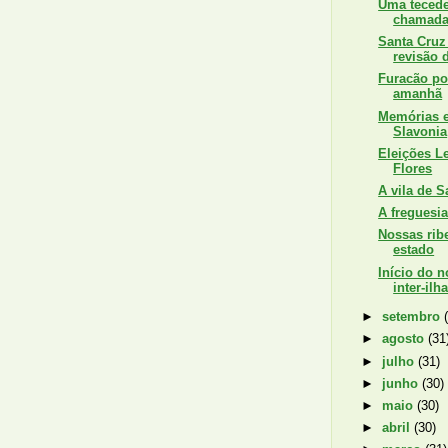
Uma tecede
chamada 
Santa Cruz
revisão 
Furacão po
amanhã
Memórias 
Slavonia
Eleições Le
Flores
A vila de S
A freguesia
Nossas rib
estado
Início do 
inter-ilh
►
setembro
►
agosto
(31
►
julho
(31)
►
junho
(30)
►
maio
(30)
►
abril
(30)