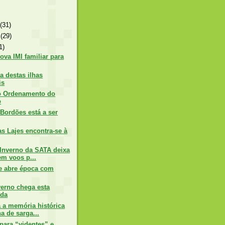
o
(31)
o
(29)
1)
va IMI familiar para
a destas ilhas
is
o Ordenamento do
o
Bordões está a ser
s Lajes encontra-se à
 Inverno da SATA deixa
em voos p...
e abre época com
verno chega esta
da
a a memória histórica
a de sarga...
para “videntes” e