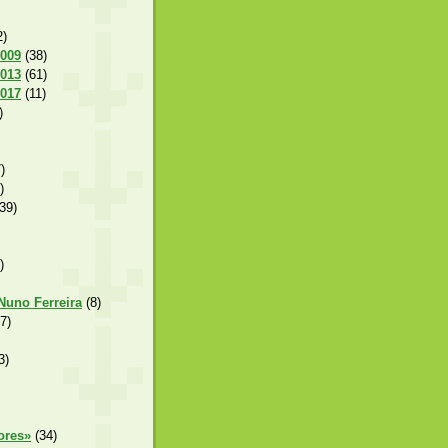
2)
2009
(38)
2013
(61)
2017
(11)
)
)
)
39)
)
 Nuno Ferreira
(8)
7)
3)
ores»
(34)