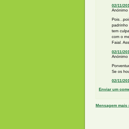
02/11/20
Anónimo d
Pois...po
padrinho
tem culp
com o me
Faial. As
02/11/20
Anónimo d
Porventur
Se os ho
02/11/20
Enviar um come
Mensagem mais 