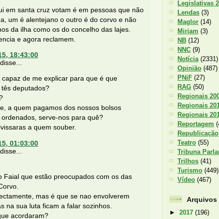
Legislativas 
ui em santa cruz votam é em pessoas que não
Lendas
(3)
ha, um é alentejano o outro é do corvo e não
Maglor
(14)
os da ilha como os do concelho das lajes.
Miriam
(3)
iencia e agora reclamem.
NB
(12)
NNC
(9)
15, 18:43:00
Notícia
(2331)
isse...
Opinião
(487)
PNiF
(27)
 capaz de me explicar para que é que
RAG
(50)
tês deputados?
Regionais 20
?
Regionais 20
te, a quem pagamos dos nossos bolsos
Regionais 20
 ordenados, serve-nos para quê?
Reportagem
(
lvissaras a quem souber.
Republicação
Teatro
(55)
15, 01:03:00
isse...
Tribuna Parl
Trilhos
(41)
Turismo
(449)
o Faial que estão preocupados com os das
Vídeo
(467)
Corvo.
rectamente, mas é que se nao envolverem
Arquivos
s na sua luta ficam a falar sozinhos.
►
2017
(196)
que acordaram?