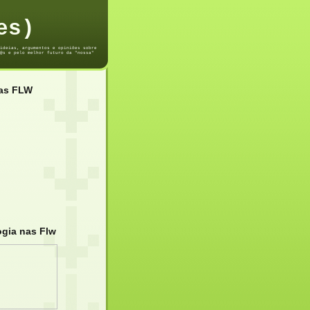
es)
ideias, argumentos e opiniões sobre
@s e pelo melhor futuro da "nossa"
das FLW
ogia nas Flw