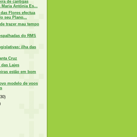
ira de cantigas
Maria Antónia Es...
 das Flores efectua
do seu Plano...
de trazer mau tempo
espalhadas do RMS
gislativas: ilha das
anta Cruz
 das Lajes
eiras estão em bom
novo modelo de voos
as
(30)
)