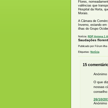
Flores, nomeadament
valências que transp
Hospital da Horta, qu
Morais.
A Câmara de Comérci
Inverno, estando em 
ilhas do Grupo Ocide
Notícia:
RDP Antena 1 A
Saudações florent
Publicado por Fórum ilha
Etiquetas:
Notícia
15 comentári
Anónimo d
O que di
nossas c
conselho 
26/10/20
Anónimo d