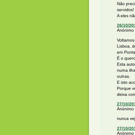
Não prec
servidos!
A eles nã
26/10/20
Anónimo d
Voltamos 
Lisboa, d
em Ponta
É o quer
Esta aut
numa ilh
outras.
E isto a
Porque v
deixa co
27/10/20
Anónimo d
nunca ve
27/10/20
Anónimo d