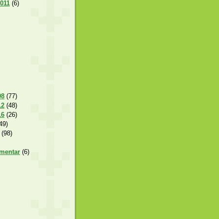
2011
(6)
08
(77)
12
(48)
16
(26)
49)
(98)
amentar
(6)