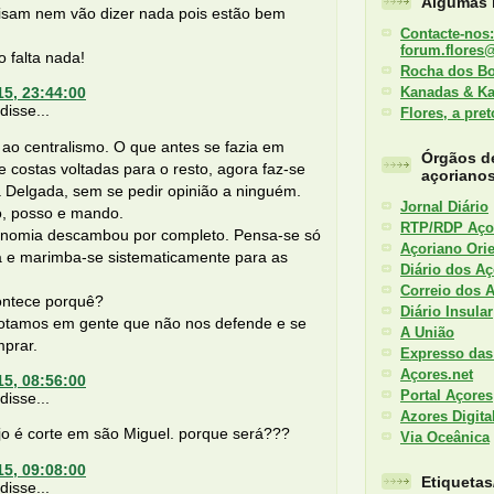
Algumas l
isam nem vão dizer nada pois estão bem
Contacte-nos:
forum.flores
o falta nada!
Rocha dos B
Kanadas & K
15, 23:44:00
isse...
Flores, a pre
ao centralismo. O que antes se fazia em
Órgãos d
e costas voltadas para o resto, agora faz-se
açoriano
 Delgada, sem se pedir opinião a ninguém.
Jornal Diário
o, posso e mando.
RTP/RDP Aço
onomia descambou por completo. Pensa-se só
Açoriano Orie
a e marimba-se sistematicamente para as
Diário dos Aç
Correio dos 
contece porquê?
Diário Insular
otamos em gente que não nos defende e se
A União
mprar.
Expresso das
Açores.net
15, 08:56:00
Portal Açores
isse...
Azores Digita
jo é corte em são Miguel. porque será???
Via Oceânica
15, 09:08:00
Etiqueta
isse...