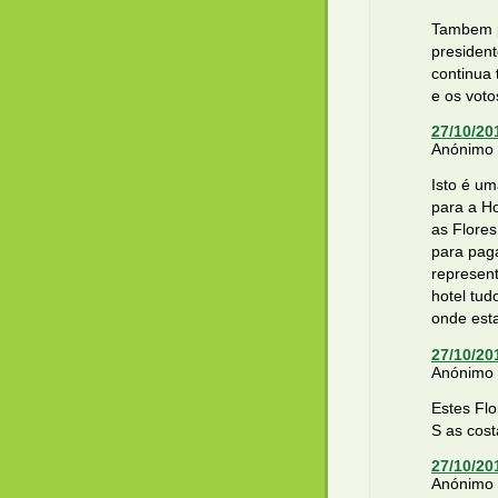
Tambem p
presiden
continua
e os voto
27/10/20
Anónimo d
Isto é u
para a Ho
as Flores
para pag
represen
hotel tud
onde esta
27/10/20
Anónimo d
Estes Fl
S as cost
27/10/20
Anónimo d