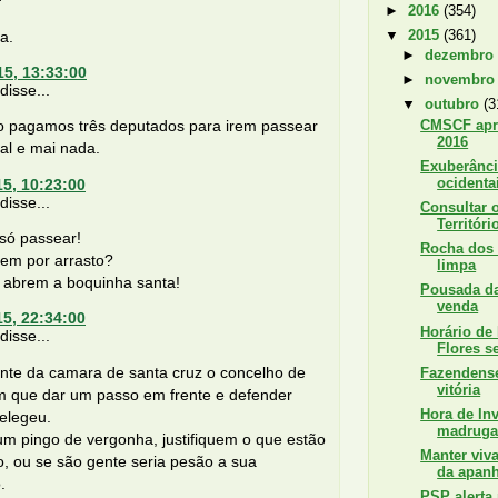
►
2016
(354)
▼
2015
(361)
a.
►
dezembr
15, 13:33:00
►
novembr
isse...
▼
outubro
(3
CMSCF apro
co pagamos três deputados para irem passear
2016
ial e mai nada.
Exuberânci
ocidenta
15, 10:23:00
isse...
Consultar 
Territóri
só passear!
Rocha dos 
vem por arrasto?
limpa
 abrem a boquinha santa!
Pousada da
venda
15, 22:34:00
Horário de
isse...
Flores s
ente da camara de santa cruz o concelho de
Fazendens
vitória
am que dar um passo em frente e defender
Hora de In
elegeu.
madruga
m pingo de vergonha, justifiquem o que estão
Manter viv
, ou se são gente seria pesão a sua
da apanh
.
PSP alerta 