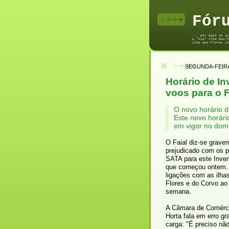
Fór
... por aqui se ju
a "sua" ilha das F
ilha das Flores (n
SEGUNDA-FEIRA
Horário de I
voos para o 
O novo horário d
Este novo horári
em vigor no dom
O Faial diz-se grave
prejudicado com os p
SATA para este Inver
que começou ontem.
ligações com as ilha
Flores e do Corvo ao 
semana.
A Câmara de Comérc
Horta fala em erro gr
carga: "É preciso nã