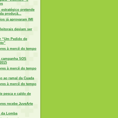
os
 estratégico pretende
da produçã...
ios já aprovaram IMI
leitorais deviam ser
z “Um Pedido de
to”
lores à mercê do tempo
 campanha SOS
2015
lores à mercê do tempo
o ao ramal da Cuada
lores à mercê do tempo
e pesca e caldo de
ores recebe JuveArte
a da Lomba