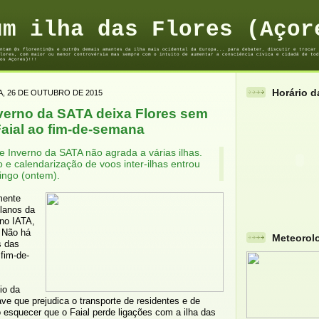
um ilha das Flores (Açor
ntam @s florentin@s e outr@s demais amantes da ilha mais ocidental da Europa... para debater, discutir e trocar 
lores, com maior ou menor controvérsia mas sempre com o intuito de aumentar a consciência cívica e cidadã de tod
os Açores)!!!
Horário 
, 26 DE OUTUBRO DE 2015
nverno da SATA deixa Flores sem
Faial ao fim-de-semana
e Inverno da SATA não agrada a várias ilhas.
o e calendarização de voos inter-ilhas entrou
ingo (ontem).
mente
lanos da
no IATA,
 Não há
Meteorol
s das
fim-de-
io da
ave que prejudica o transporte de residentes e de
o esquecer que o Faial perde ligações com a ilha das