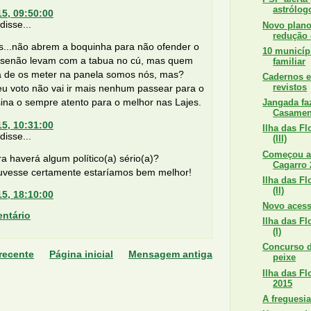
astrólog
15, 09:50:00
isse...
Novo plano
redução 
is...não abrem a boquinha para não ofender o
10 municíp
 senão levam com a tabua no cú, mas quem
familiar
a de os meter na panela somos nós, mas?
Cadernos e
revistos
u voto não vai ir mais nenhum passear para o
sina o sempre atento para o melhor nas Lajes.
Jangada fa
Casamen
15, 10:31:00
Ilha das F
isse...
(III)
Começou a
a haverá algum político(a) sério(a)?
Cagarro 
uvesse certamente estaríamos bem melhor!
Ilha das F
(II)
15, 18:10:00
Novo acess
ntário
Ilha das F
(I)
Concurso d
recente
Página inicial
Mensagem antiga
peixe
Ilha das Fl
2015
A freguesi