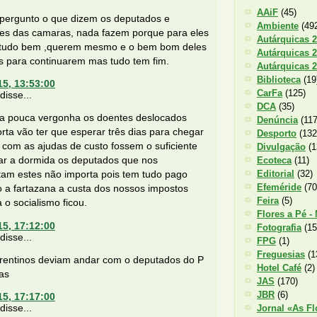
AAiF
(45)
ergunto o que dizem os deputados e
Ambiente
(49
tes das camaras, nada fazem porque para eles
Autárquicas 
 tudo bem ,querem mesmo e o bem bom deles
Autárquicas 
s para continuarem mas tudo tem fim.
Autárquicas 
Biblioteca
(19
15, 13:53:00
CarFa
(125)
isse...
DCA
(35)
ma pouca vergonha os doentes deslocados
Denúncia
(117
rta vão ter que esperar três dias para chegar
Desporto
(132
 com as ajudas de custo fossem o suficiente
Divulgação
(1
ar a dormida os deputados que nos
Ecoteca
(11)
Editorial
(32)
tam estes não importa pois tem tudo pago
Efeméride
(70
o a fartazana a custa dos nossos impostos
Feira
(5)
 o socialismo ficou.
Flores a Pé -
15, 17:12:00
Fotografia
(15
isse...
FPG
(1)
Freguesias
(1
orentinos deviam andar com o deputados do P
Hotel Café
(2)
as
JAS
(170)
JBR
(6)
15, 17:17:00
isse...
Jornal «As Fl