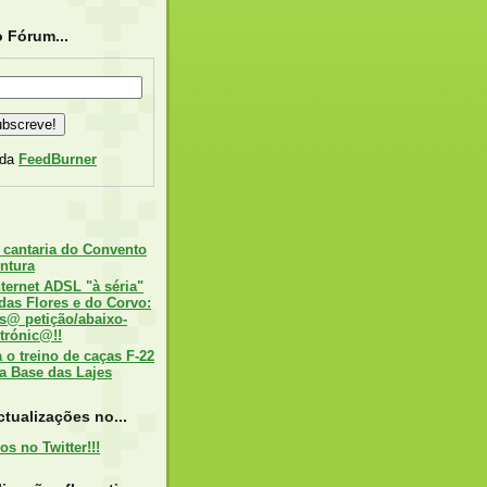
 Fórum...
 da
FeedBurner
 cantaria do Convento
ntura
nternet ADSL "à séria"
 das Flores e do Corvo:
s@ petição/abaixo-
trónic@!!
o treino de caças F-22
a Base das Lajes
tualizações no...