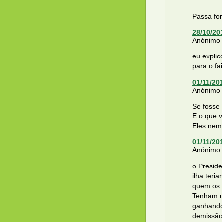
Passa for
28/10/20
Anónimo d
eu expli
para o fa
01/11/20
Anónimo d
Se fosse 
E o que 
Eles nem
01/11/20
Anónimo d
o Presid
ilha teri
quem os 
Tenham u
ganhando
demissão