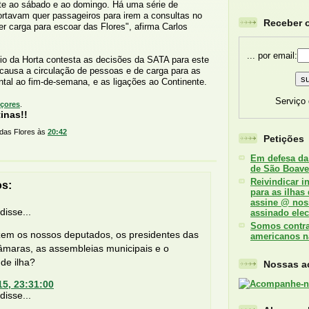
e ao sábado e ao domingo. Há uma série de
ortavam quer passageiros para irem a consultas no
Receber o
er carga para escoar das Flores", afirma Carlos
... por email:
o da Horta contesta as decisões da SATA para este
causa a circulação de pessoas e de carga para as
ntal ao fim-de-semana, e as ligações ao Continente.
Serviço
çores
.
inas!!
 das Flores
às
20:42
Petições
Em defesa da
de São Boave
Reivindicar i
os:
para as ilhas
assine @ nos
isse...
assinado elec
Somos contra 
zem os nossos deputados, os presidentes das
americanos n
âmaras, as assembleias municipais e o
de ilha?
Nossas ac
15, 23:31:00
isse...