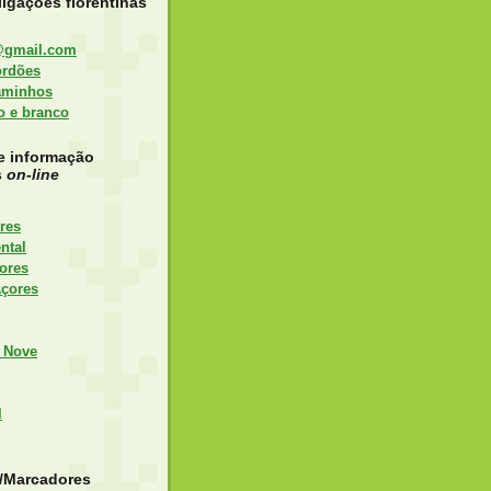
igações florentinas
@gmail.com
ordões
aminhos
to e branco
e informação
s
on-line
res
ntal
ores
Açores
 Nove
l
s/Marcadores