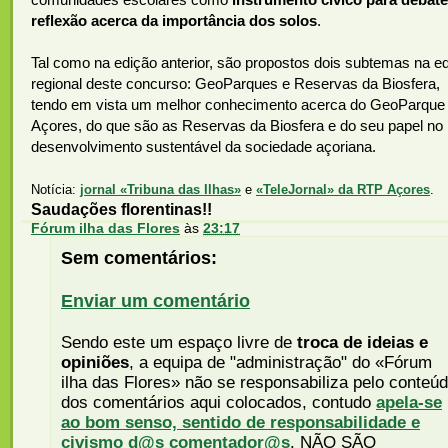
comunidades escolares como
instrumento cívico para debate
reflexão acerca da importância dos solos
.
Tal como na edição anterior, são propostos dois subtemas na e
regional deste concurso: GeoParques e Reservas da Biosfera,
tendo em vista um melhor conhecimento acerca do GeoParque
Açores, do que são as Reservas da Biosfera e do seu papel no
desenvolvimento sustentável da sociedade açoriana.
Notícia:
jornal «Tribuna das Ilhas»
e
«TeleJornal» da RTP Açores
.
Saudações florentinas!!
Fórum ilha das Flores
às
23:17
Sem comentários:
Enviar um comentário
Sendo este um espaço livre de
troca de ideias e
opiniões
, a equipa de "administração" do «Fórum
ilha das Flores» não se responsabiliza pelo conteú
dos comentários aqui colocados, contudo
apela-se
ao bom senso, sentido de responsabilidade e
civismo d@s comentador@s
. NÃO SÃO