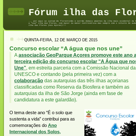
Fórum ilha das Flo
... por aqui se juntam @s florentin@s e outr@s demais amantes da ilha mais ocidental da 
a "sua" ilha das Flores, com maior ou menor controvérsia mas sempre com o intuito de aum
ilha das Flores (nos Açores)!!!
QUINTA-FEIRA, 12 DE MARÇO DE 2015
Concurso escolar “A água que nos une”
A
associação GeoParque Açores promove este ano 
terceira edição do concurso escolar “A Água que no
Une”
, em estreita parceria com a Comissão Nacional da
UNESCO e contando (pela primeira vez) com a
colaboração
das autarquias das três ilhas açorianas
classificadas como Reserva da Biosfera e também as
autarquias da ilha de São Jorge (ainda em fase de
candidatura a este galardão).
O tema deste ano “É o solo que
sustenta a vida” contribui para as
comemorações do
Ano
Internacional dos Solos,