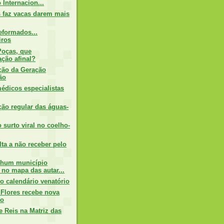
 Internacion...
s faz vacas darem mais
eformados...
iros
Poças, que
ção afinal?
ção da Geração
ão
édicos especialistas
ção regular das águas-
 surto viral no coelho-
ta a não receber pelo
nhum município
 no mapa das autar...
o calendário venatório
Flores recebe nova
ão
e Reis na Matriz das