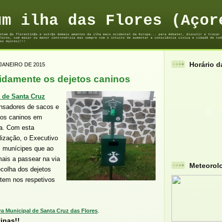
um ilha das Flores (Açor
ntam @s florentin@s e outr@s demais amantes da ilha mais ocidental da Europa... para debater, discutir e trocar 
lores, com maior ou menor controvérsia mas sempre com o intuito de aumentar a consciência cívica e cidadã de tod
os Açores)!!!
Horário 
JANEIRO DE 2015
idamente os dejetos caninos
 de Santa Cruz
ensadores de sacos e
tos caninos em
la. Com esta
ização, o Executivo
os munícipes que ao
ais a passear na via
Meteorol
ecolha dos dejetos
tem nos respetivos
ra Municipal de Santa Cruz das Flores
.
inas!!