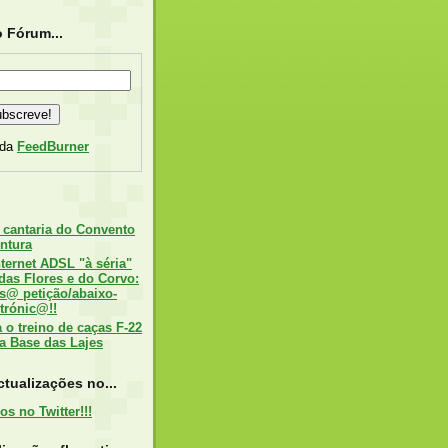
 Fórum...
 da
FeedBurner
 cantaria do Convento
ntura
nternet ADSL "à séria"
 das Flores e do Corvo:
s@ petição/abaixo-
trónic@!!
o treino de caças F-22
a Base das Lajes
tualizações no...