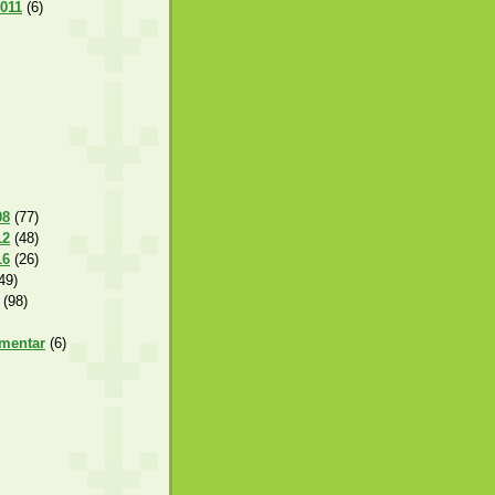
2011
(6)
08
(77)
12
(48)
16
(26)
49)
(98)
amentar
(6)