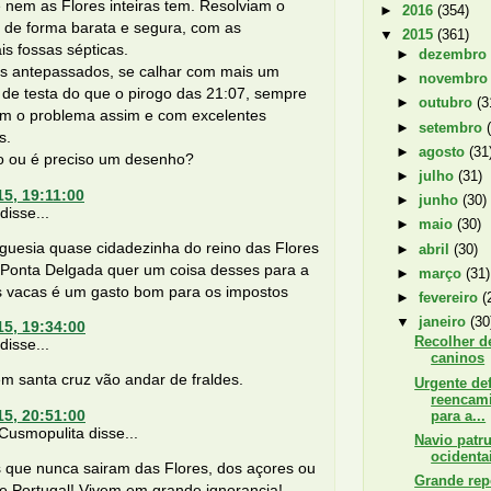
 nem as Flores inteiras tem. Resolviam o
►
2016
(354)
 de forma barata e segura, com as
▼
2015
(361)
ais fossas sépticas.
►
dezembr
s antepassados, se calhar com mais um
►
novembr
de testa do que o pirogo das 21:07, sempre
►
outubro
(3
am o problema assim e com excelentes
►
setembro
s.
►
agosto
(31
o ou é preciso um desenho?
►
julho
(31)
15, 19:11:00
►
junho
(30)
isse...
►
maio
(30)
guesia quase cidadezinha do reino das Flores
►
abril
(30)
Ponta Delgada quer um coisa desses para a
►
março
(31)
s vacas é um gasto bom para os impostos
►
fevereiro
(
▼
janeiro
(30
15, 19:34:00
Recolher d
isse...
caninos
m santa cruz vão andar de fraldes.
Urgente def
reencam
15, 20:51:00
para a...
usmopulita disse...
Navio patru
ocidenta
s que nunca sairam das Flores, dos açores ou
Grande rep
 Portugal! Vivem em grande ignorancia!