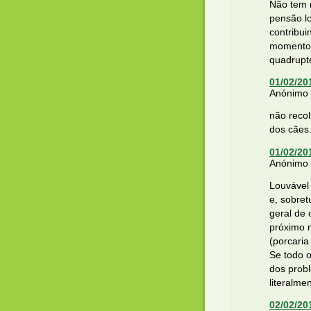
Não tem 
pensão lo
contribui
momento 
quadrupt
01/02/20
Anónimo d
não reco
dos cães
01/02/20
Anónimo d
Louvável
e, sobret
geral de 
próximo 
(porcaria
Se todo o
dos prob
literalme
02/02/20