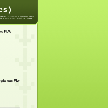
es)
ideias, argumentos e opiniões sobre
@s e pelo melhor futuro da "nossa"
das FLW
ogia nas Flw