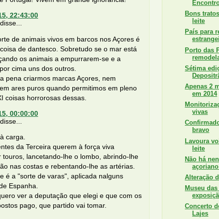
Encontro
Bons trato
15, 22:43:00
leite
isse...
País para r
rte de animais vivos em barcos nos Açores é
estrange
coisa de dantesco. Sobretudo se o mar está
Porto das 
remodela
rçando os animais a empurrarem-se e a
por cima uns dos outros.
Sétima edi
Depositr
 a pena criarmos marcas Açores, nem
Apenas 2 m
 em ares puros quando permitimos em pleno
em 2014
I coisas horrorosas dessas.
Monitoriza
vivas
15, 00:00:00
isse...
Confirmado
bravo
à carga.
Lavoura vol
ntes da Terceira querem à força viva
leite
 touros, lancetando-lhe o lombo, abrindo-lhe
Não há ne
o nas costas e rebentando-lhe as artérias.
açoriano
 é a "sorte de varas", aplicada nalguns
Alteração d
 de Espanha.
Museu das 
uero ver a deputação que elegi e que com os
exposiç
stos pago, que partido vai tomar.
Concerto d
Lajes