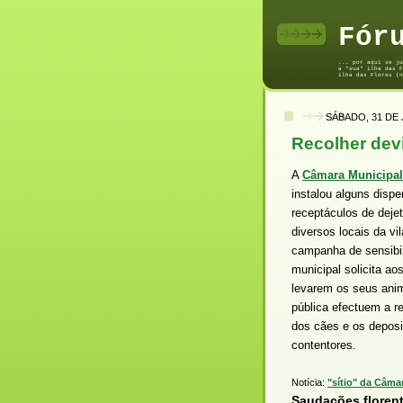
Fór
... por aqui se ju
a "sua" ilha das F
ilha das Flores (n
SÁBADO, 31 DE 
Recolher dev
A
Câmara Municipal
instalou alguns disp
receptáculos de deje
diversos locais da vi
campanha de sensibil
municipal solicita a
levarem os seus anim
pública efectuem a r
dos cães e os deposi
contentores.
Notícia:
"sítio" da Câma
Saudações florent