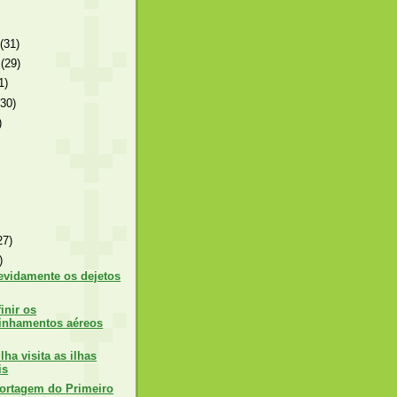
o
(31)
o
(29)
1)
(30)
)
27)
)
evidamente os dejetos
inir os
inhamentos aéreos
lha visita as ilhas
is
ortagem do Primeiro