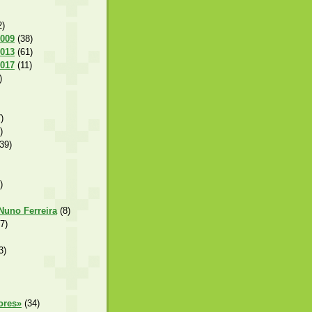
2)
2009
(38)
2013
(61)
2017
(11)
)
)
)
39)
)
 Nuno Ferreira
(8)
7)
3)
ores»
(34)