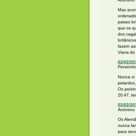
Mas acon
ordenados
paises br
que os qu
dos caga
britãnic
fazem ass
Viana do 
02/02/20
Pereirinha
Nunca vi
petardos
Os peixin
20:47, te
02/02/20
Anónimo d
Os Alemãe
nunca fa
para ser