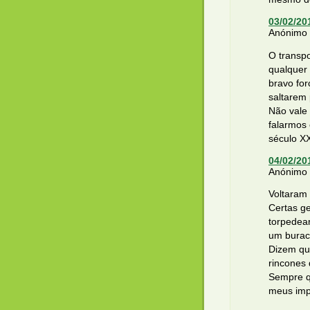
03/02/20
Anónimo d
O transpo
qualquer 
bravo fo
saltarem 
Não vale
falarmos
século XX
04/02/20
Anónimo d
Voltaram 
Certas ge
torpedear
um buracã
Dizem que
rincones
Sempre q
meus impo