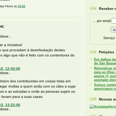
 das Flores
às
23:32
Receber o
... por email:
os:
isse...
Serviço
r a iniciativa!
o que procedam à desinfestação destes
Petições
es algo que não é feito com os contentores do
Em defesa da
de São Boave
Reivindicar i
15, 12:43:00
para as ilhas
isse...
assine @ nos
assinado elec
nheiro dos contribuintes em coisas tolas em
Somos contra 
regar multas a quem anda com os cães a sujar
americanos n
ios e as estradas e onde as pessoas sujam os
e levam para a suas casas.
Nossas ac
15, 13:22:00
isse...