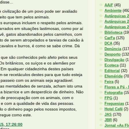
isse...
AAiF
(45)
Ambiente
(49
 civilização de um povo pode ser avaliado
Autárquicas 
eito que tem pelos animais.
Autárquicas 
s europeus incluem o respeito pelos animais.
Autárquicas 
rrados em situações lastimosas, como por aí
Biblioteca
(19
 vê, gatos abandonados pelos caminhos, com
CarFa
(125)
to de serem atropelados e tareias de caixão à
DCA
(35)
cavalos e burros, é como se sabe crime. Dá
Denúncia
(117
Desporto
(132
 que são conhecidos pelo afeto pelos seus
Divulgação
(1
Os britânicos, os suíços e os alemães por
Ecoteca
(11)
 Em qualquer cidadezinha destes países
Editorial
(32)
-se recetáculos destes para que tudo esteja
Efeméride
(70
 passeio com os animais seja agradável.
Feira
(5)
tas mentalidades de senzala, acham isto uma
Flores a Pé -
ma bizarrice e um desperdício de dinheiro. Não
Fotografia
(15
al de preocupação com os animais, com o
FPG
(1)
 e com a qualidade de vida das pessoas.
Freguesias
(1
Hotel Café
(2)
o o dinheiro pago pelos nossos impostos,
JAS
(170)
egue como este.
JBR
(6)
15, 17:26:00
Jornal «As Fl
isse...