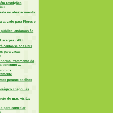
ém restrições
tais
ste no abastecimento
 ativado para Flores e
 pública: andamos às
Escarpas» #83
rá cantar-se aos Reis
as para vacas
s
 normal tratamento da
a consumo ...
proibida
vamente
tos perante coelhos
rrágico chegou às
eio do mar: visitas
o para controlar
s