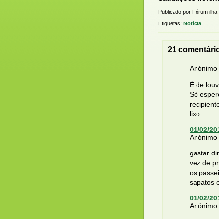
Publicado por Fórum ilha
Etiquetas:
Notícia
21 comentári
Anónimo d
É de louva
Só esper
recipient
lixo.
01/02/20
Anónimo d
gastar di
vez de p
os passe
sapatos 
01/02/20
Anónimo d