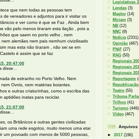
Legislativas 
Lendas
(3)
tece que nem todas as pessoas tem
Maglor
(14)
 de vereadores e adjuntos para ir visitar os
Miriam
(3)
itânicos e ver como é que se Faz , Ainda bem
NB
(12)
e vão pelo menos tiraram esta ilação , pois a
NNC
(9)
lhões que saem no porto velho , nem
Notícia
(2331)
os nem alemães nem pais nemhum civizilisado
Opinião
(487)
im mas esta não tiraram , não sei se em
PNiF
(27)
Castelo é assim que se faz
RAG
(50)
Regionais 20
15, 20:47:00
Regionais 20
 disse...
Regionais 20
 nada de estranho no Porto Velho. Nem
Reportagem
(
Republicação
, nem Ovnis, nem matérias boiantes.
Teatro
(55)
hos e outras criaturinhas, como o escriba das
Tribuna Parl
m aptidões inatas para reciclar.
Trilhos
(41)
15, 21:07:00
Turismo
(449)
isse...
Vídeo
(467)
s, os Britânicos e outras gentes civilizadas
Arquivos
riam uma rede esgotos, muito menos uma etar
vir um povoado com menos de 5000 pessoas,
►
2017
(196)