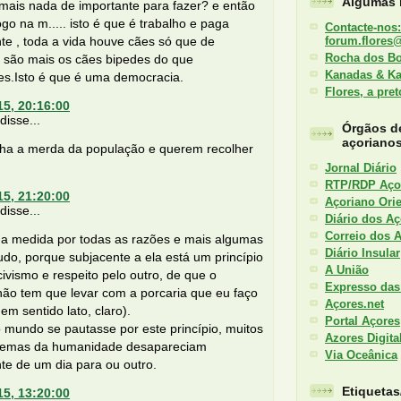
Algumas l
mais nada de importante para fazer? e então
go na m..... isto é que é trabalho e paga
Contacte-nos:
nte , toda a vida houve cães só que de
forum.flores
Rocha dos B
são mais os cães bipedes do que
Kanadas & K
es.Isto é que é uma democracia.
Flores, a pre
15, 20:16:00
isse...
Órgãos d
açoriano
lha a merda da população e querem recolher
.
Jornal Diário
RTP/RDP Aço
15, 21:20:00
Açoriano Orie
isse...
Diário dos Aç
Correio dos 
 a medida por todas as razões e mais algumas
Diário Insular
udo, porque subjacente a ela está um princípio
A União
civismo e respeito pelo outro, de que o
Expresso das
não tem que levar com a porcaria que eu faço
Açores.net
 em sentido lato, claro).
Portal Açores
 mundo se pautasse por este princípio, muitos
Azores Digita
lemas da humanidade desapareciam
Via Oceânica
nte de um dia para ou outro.
Etiqueta
15, 13:20:00