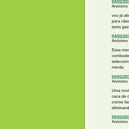
04/02/20
Anónimo d
vou já ab
para cães
tanto gas
04/02/20
Anónimo d
Essa merd
combuste
seleccio
merda.
04/02/20
Anónimo d
Uma novi
caca de 
creme fac
eliminand
05/02/20
Anónimo d