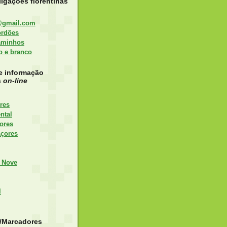
igações florentinas
@gmail.com
ordões
aminhos
to e branco
e informação
s
on-line
res
ntal
ores
Açores
 Nove
l
s/Marcadores