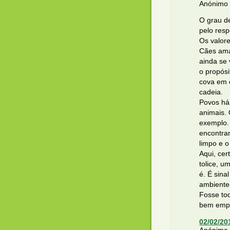
Anónimo d
O grau de
pelo resp
Os valore
Cães ama
ainda se
o propósi
cova em 
cadeia.
Povos há
animais. 
exemplo.
encontram
limpo e o
Aqui, cer
tolice, u
é. É sin
ambiente
Fosse tod
bem empr
02/02/20
Anónimo d