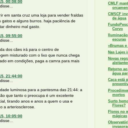
15, 00:08:00
CMLF mant
isse...
orçamen
CMSCF inve
rir em santa cruz uma loja para vender fraldas
de água
 gatos e alguns burros. haja paciência de
FundoPesca
tar dinheiro mal gasto.
Corvo
Iluminação
15, 09:55:00
escuras
isse...
«Brumas e 
a dos cães irá para o centro de
Nas Lajes i
gem misturado com o lixo que nunca chega
Novas regr
nado em condições, paga a camra para mais
aleitante
Retorno ao
água par
15, 21:44:00
Caça está 
isse...
preventi
dade luminosa para a pantesma das 21:44: a
Procedimen
mortos
cão que tanto o preocupa é um excelente
Surto hemo
ial, tirando anos e anos a quem o usa e
Flores?
o a arteriosclerose.
Flores no m
mágicas
15, 10:05:00
isse...
Observatóri
invasora