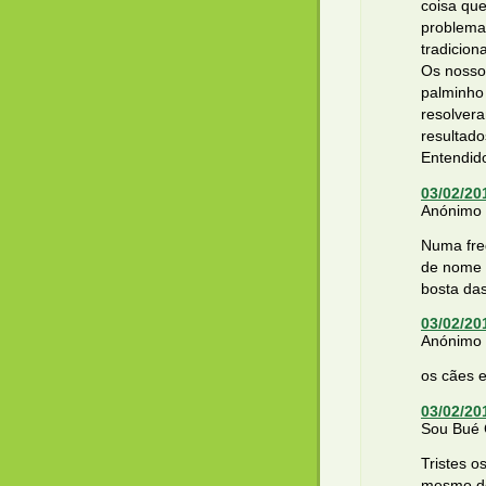
coisa que
problema
tradicion
Os nosso
palminho 
resolver
resultado
Entendid
03/02/20
Anónimo d
Numa fre
de nome 
bosta da
03/02/20
Anónimo d
os cães e
03/02/20
Sou Bué C
Tristes o
mesmo de